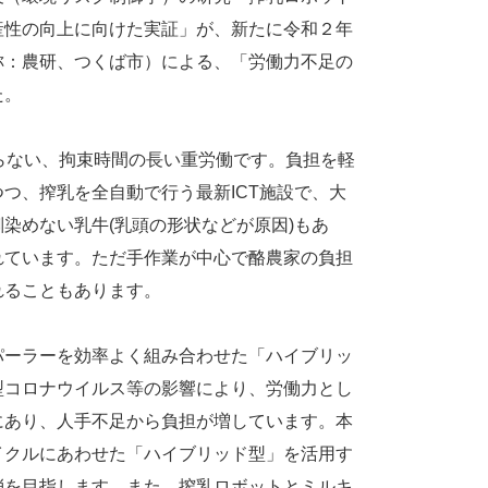
産性の向上に向けた実証」が、新たに令和２年
称：農研、つくば市）による、「労働力不足の
た。
らない、拘束時間の長い重労働です。負担を軽
つ、搾乳を全自動で行う最新ICT施設で、大
染めない乳牛(乳頭の形状などが原因)もあ
れています。ただ手作業が中心で酪農家の負担
れることもあります。
パーラーを効率よく組み合わせた「ハイブリッ
型コロナウイルス等の影響により、労働力とし
にあり、人手不足から負担が増しています。本
イクルにあわせた「ハイブリッド型」を活用す
消を目指します。また、搾乳ロボットとミルキ