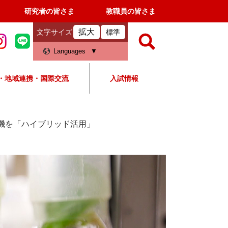
研究者の皆さま
教職員の皆さま
拡大
文字サイズ
標準
検
Languages
索
・地域連携・国際交流
入試情報
すべて
ページ
PDF
検
索
機を「ハイブリッド活用」
対
象