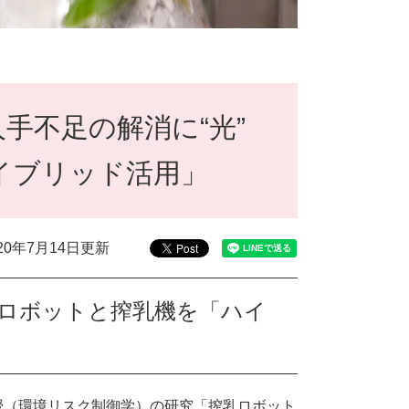
人手不足の解消に“光”
イブリッド活用」
020年7月14日更新
乳ロボットと搾乳機を「ハイ
授（環境リスク制御学）の研究「搾乳ロボット