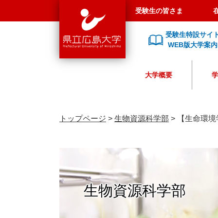
県
ペ
メ
受験生の皆さま
立
ー
ニ
広
ジ
ュ
受験生特設サイ
島
の
ー
WEB版大学案内
大
先
を
学
頭
飛
大学概要
で
ば
す
し
。
て
本
トップページ
>
生物資源科学部
>
【生命環境
文
へ
生物資源科学部