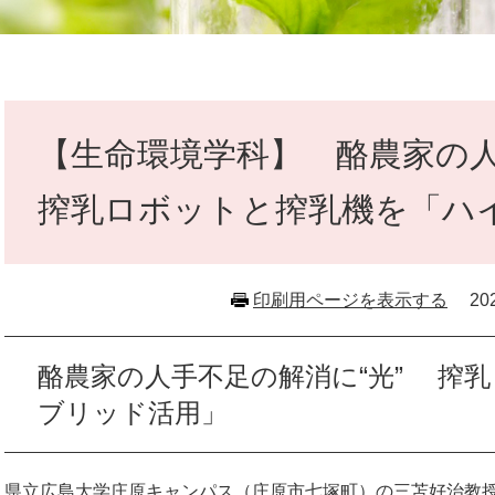
本
文
【生命環境学科】 酪農家の
搾乳ロボットと搾乳機を「ハ
印刷用ページを表示する
2
酪農家の人手不足の解消に“光” 搾
ブリッド活用」
県立広島大学庄原キャンパス（庄原市七塚町）の三苫好治教