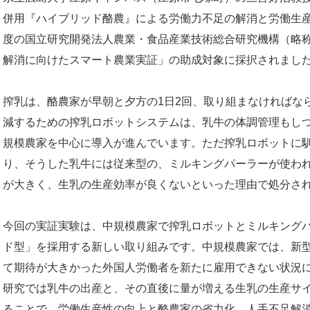
併用『ハイブリッド酪農』による労働力不足の解消と労働生
度の国立研究開発法人農業・食品産業技術総合研究機構（略
解消に向けたスマート農業実証」の助成対象に採択されまし
搾乳は、酪農家が早朝と夕方の1日2回、取り組まなければな
減するための搾乳ロボットシステムは、乳牛の体調管理もしつ
規模農家を中心に導入が進んでいます。ただ搾乳ロボットに馴
り、そうした乳牛には従来型の、ミルキングパーラーが使わ
が大きく、生乳の生産効率が良くないといった理由で処分さ
今回の実証実験は、中規模農家で搾乳ロボットとミルキング
ド型」を採用する新しい取り組みです。中規模農家では、新
て期待が大きかった外国人労働者を新たに雇用できない状況
研究では乳牛の出産と、その直後に量が増える生乳の生産サ
ることで、労働生産性の向上と酪農家の省力化、人手不足解