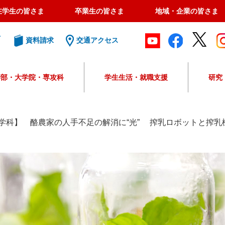
在学生の皆さま
卒業生の皆さま
地域・企業の皆さま
ト
資料請求
交通アクセス
学部・大学院・専攻科
学生生活・就職支援
研究
G
o
o
学科】 酪農家の人手不足の解消に“光” 搾乳ロボットと搾乳
g
l
e
カ
ス
タ
ム
検
索