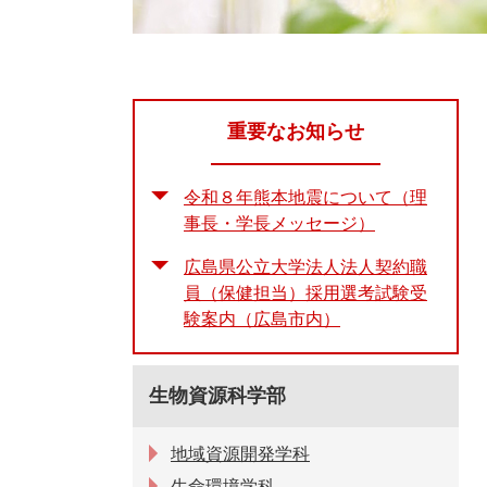
重要なお知らせ
令和８年熊本地震について（理
事長・学長メッセージ）
広島県公立大学法人法人契約職
員（保健担当）採用選考試験受
験案内（広島市内）
生物資源科学部
地域資源開発学科
生命環境学科