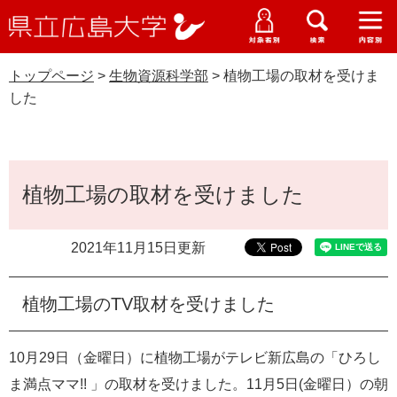
県
ペ
メ
立
ー
ニ
メ
メ
メ
受験生特設サイト
広
ニ
ニ
ニ
ジ
ュ
WEB版大学案内
島
ュ
ュ
ュ
トップページ
>
生物資源科学部
>
植物工場の取材を受けま
の
ー
大学概要
受験生の皆さま
大
ー
ー
ー
学
した
先
を
資料請求
頭
飛
在学生の皆さま
学部・大学院・専攻科
生物資源科学部
で
ば
交通アクセス
す
し
本
卒業生の皆さま
学生生活・就職支援
。
て
植物工場の取材を受けました
文
本
地域・企業の皆さま
研究・地域連携・国際交流
文
2021年11月15日更新
Languages
へ
研究者の皆さま
English
中文簡体
中文繁体
한국어
日本語
入試情報
植物工場のTV取材を受けました
教職員の皆さま
G
o
10月29日（金曜日）に植物工場がテレビ新広島の「ひろし
o
すべて
ページ
PDF
g
ま満点ママ!! 」の取材を受けました。11月5日(金曜日）の朝
l