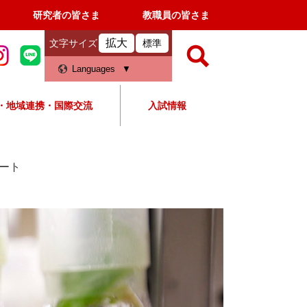
研究者の皆さま
教職員の皆さま
拡大
文字サイズ
標準
検
Languages
索
・地域連携・国際交流
入試情報
すべて
ページ
PDF
検
索
タート
対
象