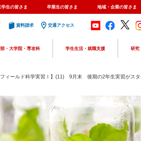
在学生の皆さま
卒業生の皆さま
地域・企業の皆さま
ト
資料請求
交通アクセス
学部・大学院・専攻科
学生生活・就職支援
研究
G
o
o
年度フィールド科学実習Ⅰ】(11) 9月末 後期の2年生実習がス
g
l
e
カ
ス
タ
ム
検
索