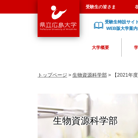
県
ペ
メ
受験生の皆さま
立
ー
ニ
広
ジ
ュ
受験生特設サイ
島
の
ー
WEB版大学案内
大
先
を
学
頭
飛
大学概要
で
ば
す
し
。
て
本
トップページ
>
生物資源科学部
>
【2021
文
へ
生物資源科学部