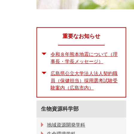
重要なお知らせ
令和８年熊本地震について（理
事長・学長メッセージ）
広島県公立大学法人法人契約職
員（保健担当）採用選考試験受
験案内（広島市内）
生物資源科学部
地域資源開発学科
生命環境学科