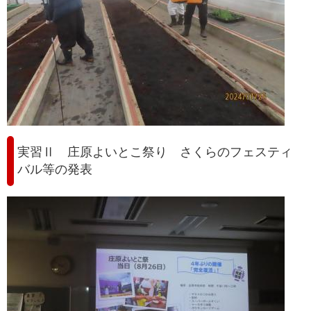
実習Ⅱ 庄原よいとこ祭り さくらのフェスティ
バル等の発表