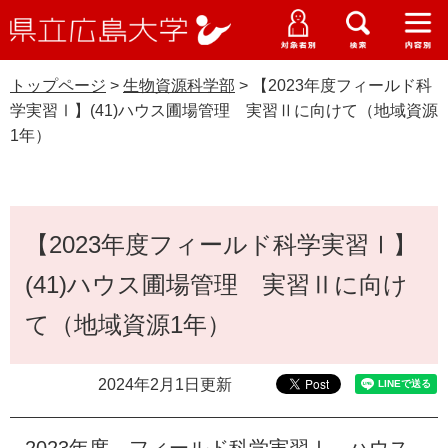
県
ペ
メ
立
ー
ニ
メ
メ
メ
受験生特設サイト
広
ニ
ニ
ニ
ジ
ュ
WEB版大学案内
島
ュ
ュ
ュ
トップページ
>
生物資源科学部
>
【2023年度フィールド科
の
ー
大学概要
受験生の皆さま
大
ー
ー
ー
学
学実習Ⅰ】(41)ハウス圃場管理 実習Ⅱに向けて（地域資源
先
を
資料請求
1年）
頭
飛
在学生の皆さま
学部・大学院・専攻科
で
ば
生物資源科学部
交通アクセス
す
し
卒業生の皆さま
学生生活・就職支援
。
て
本
本
【2023年度フィールド科学実習Ⅰ】
文
地域・企業の皆さま
研究・地域連携・国際交流
文
Languages
(41)ハウス圃場管理 実習Ⅱに向け
へ
研究者の皆さま
English
中文簡体
中文繁体
한국어
日本語
入試情報
て（地域資源1年）
教職員の皆さま
G
2024年2月1日更新
o
o
すべて
ページ
PDF
g
2023年度 フィールド科学実習Ⅰ ハウス
l