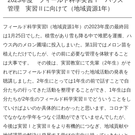
e
管理 実習Ⅱに向けて（地域資源1年）
カ
ス
タ
フィールド科学実習I（地域資源1年）の2023年度の最終回
ム
は1月25日でした。積雪があり雪も降る中で堆肥を運搬、ハ
検
索
ウス内のメロン圃場に投入しまいた。第1回ではメロン苗を
植えただけでしたが、その前に必要な管理を体験すること
は大事です。 その後は、実習教室にて先輩（2年生）がそ
れぞれにフィールド科学実習Ⅱで行った地域活動の発表を
聴講しました。2年生にとっては1年生の前で話すことで自
分たちの行ってきた活動を整理することができ、1年生は自
分たちが2年生のフィールド科学実習Ⅱでどういうことをし
ていけばよいのか具体的にわかったと思います。コロナ下
でなかなか学年をつなぐ活動ができていませんでしたが、
今後は実習Ⅰと実習Ⅱをより有機的につなぎ、地域貢献や