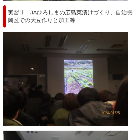
実習Ⅱ JAひろしまの広島菜漬けづくり、自治振
興区での大豆作りと加工等