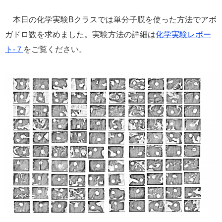
e
本日の化学実験Bクラスでは単分子膜を使った方法でアボ
カ
ス
ガドロ数を求めました。実験方法の詳細は
化学実験レポー
タ
ト-７
をご覧ください。
ム
検
索