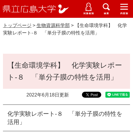
県
ペ
メ
立
ー
ニ
メ
メ
メ
受験生特設サイト
広
ニ
ニ
ニ
ジ
ュ
WEB版大学案内
島
ュ
ュ
ュ
トップページ
>
生物資源科学部
>
【生命環境学科】 化学
の
ー
大学概要
受験生の皆さま
大
ー
ー
ー
学
実験レポート‐８ 「単分子膜の特性を活用」
先
を
資料請求
頭
飛
在学生の皆さま
学部・大学院・専攻科
生物資源科学部
で
ば
交通アクセス
す
し
本
卒業生の皆さま
学生生活・就職支援
。
て
【生命環境学科】 化学実験レポー
文
本
地域・企業の皆さま
ト‐８ 「単分子膜の特性を活用」
研究・地域連携・国際交流
文
Languages
へ
研究者の皆さま
English
中文簡体
中文繁体
한국어
日本語
入試情報
2022年6月18日更新
教職員の皆さま
G
化学実験レポート‐８ 「単分子膜の特性を
o
o
活用」
すべて
ページ
PDF
g
l