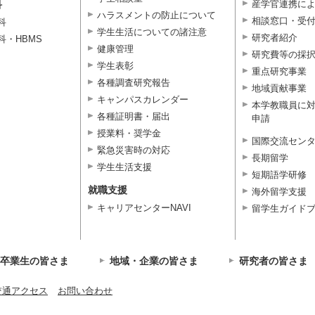
科
産学官連携に
ハラスメントの防止について
相談窓口・受
科
学生生活についての諸注意
研究者紹介
科・HBMS
健康管理
研究費等の採
学生表彰
重点研究事業
各種調査研究報告
地域貢献事業
キャンパスカレンダー
本学教職員に
各種証明書・届出
申請
授業料・奨学金
国際交流セン
緊急災害時の対応
長期留学
学生生活支援
短期語学研修
就職支援
海外留学支援
キャリアセンターNAVI
留学生ガイド
卒業生の皆さま
地域・企業の皆さま
研究者の皆さま
交通アクセス
お問い合わせ