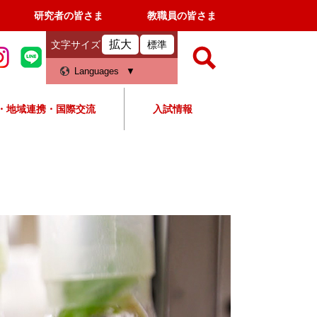
研究者の皆さま
教職員の皆さま
拡大
文字サイズ
標準
検
Languages
索
・地域連携・国際交流
入試情報
すべて
ページ
PDF
検
索
対
象