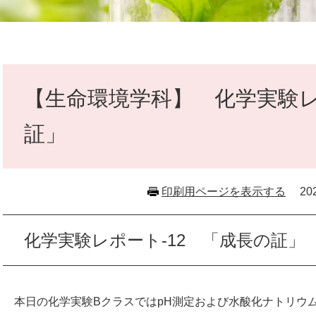
本
文
【生命環境学科】 化学実験レ
証」
印刷用ページを表示する
2
化学実験レポート‐12 「成長の証」
本日の化学実験BクラスではpH測定および水酸化ナトリウ