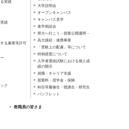
よる実績
大学説明会
付
オープンキャンパス
キャンパス見学
択実績
進学相談会
県大へ行こう－授業公開週間－
高大接続・連携事業
対する兼業等許可
「受験上の配慮」等について
特例措置について
ター
入学者選抜試験における個人成
績の開示
就職・キャリア支援
授業料・奨学金・保険
ブック
科目等履修生・聴講生・研究生
パンフレット
教職員の皆さま