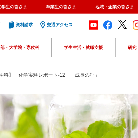
在学生の皆さま
卒業生の皆さま
地域・企業の皆さま
ト
資料請求
交通アクセス
学部・大学院・専攻科
学生生活・就職支援
研究
G
o
o
学科】 化学実験レポート‐12 「成長の証」
g
l
e
カ
ス
タ
ム
検
索