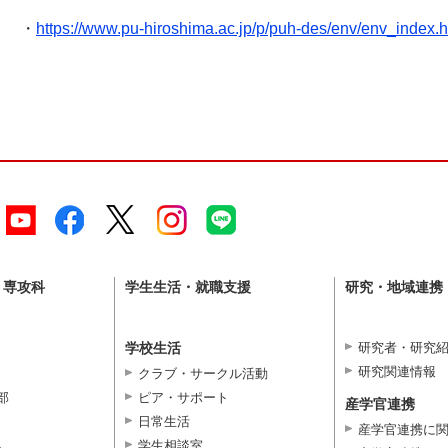
・
https://www.pu-hiroshima.ac.jp/p/puh-des/env/env_index.h
・専攻科
学生生活・就職支援
研究・地域連携
学校生活
研究者・研究
研究関連情報
クラブ・サークル活動
部
ピア・サポート
産学官連携
日常生活
産学官連携に
学生相談室