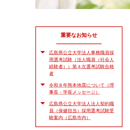
重要なお知らせ
広島県公立大学法人事務職員採
用選考試験（法人職員（社会人
経験者））第４次選考試験合格
者
令和８年熊本地震について（理
事長・学長メッセージ）
広島県公立大学法人法人契約職
員（保健担当）採用選考試験受
験案内（広島市内）