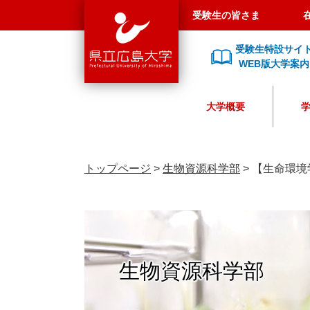
県
ペ
メ
受験生の皆さま
立
ー
ニ
広
ジ
ュ
受験生特設サイ
島
の
ー
WEB版大学案内
大
先
を
学
頭
飛
大学概要
で
ば
す
し
。
て
本
トップページ
>
生物資源科学部
>
【生命環境
文
へ
生物資源科学部