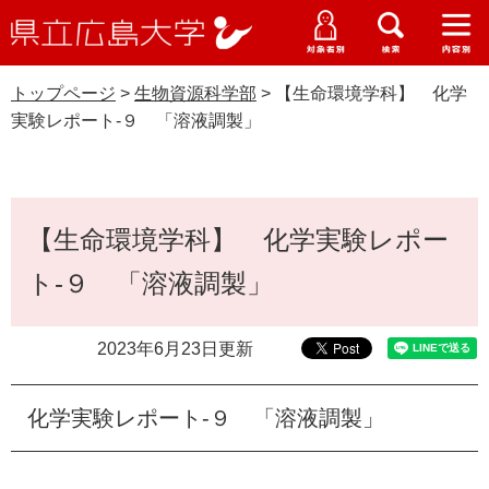
県
ペ
メ
立
ー
ニ
メ
メ
メ
受験生特設サイト
広
ニ
ニ
ニ
ジ
ュ
WEB版大学案内
島
ュ
ュ
ュ
トップページ
>
生物資源科学部
>
【生命環境学科】 化学
の
ー
大学概要
受験生の皆さま
大
ー
ー
ー
学
実験レポート‐９ 「溶液調製」
先
を
資料請求
頭
飛
在学生の皆さま
学部・大学院・専攻科
生物資源科学部
で
ば
交通アクセス
す
し
本
卒業生の皆さま
学生生活・就職支援
。
て
【生命環境学科】 化学実験レポー
文
本
地域・企業の皆さま
ト‐９ 「溶液調製」
研究・地域連携・国際交流
文
Languages
へ
研究者の皆さま
English
中文簡体
中文繁体
한국어
日本語
入試情報
2023年6月23日更新
教職員の皆さま
G
化学実験レポート‐９ 「溶液調製」
o
o
すべて
ページ
PDF
g
l