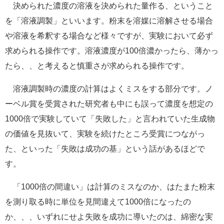
決められた濃度の溶液を決められた量作る、ということ
e
カ
を「溶液調製」といいます。粉末を溶媒に溶解させる場合
ス
や溶液を希釈する場合など様々ですが、実験において必ず
タ
ム
求められる操作です。溶液濃度が100倍濃かったら、薄かっ
検
たら、、と考えると慎重さが求められる操作です。
索
溶液調製時の濃度の計算はよくミスをする部分です。ノ
ーベル賞を受賞された研究者も中にも誤って濃度を想定の
1000倍で実験していて「失敗した」と言われていた生成物
の価値を見抜いて、実験を続けたところ受賞につながっ
た、といった「失敗は成功の基」という話があるほどで
す。
「1000倍の間違い」は計算のミスなのか、はたまた粉末
を測り取る時に単位を見間違えて1000倍になったの
か、、、いずれにせよ失敗を成功に導いたのは、綿密な実