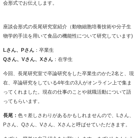
会形式でお伝えします。
e
カ
ス
タ
座談会形式の長尾研究室紹介（動物細胞培養技術や分子生
ム
物学的手法を用いて食品の機能性について研究しています)
検
索
Lさん、Pさん
：卒業生
Qさん、Vさん、Xさん
：在学生
今回、長尾研究室で卒論研究をした卒業生のかた2名と、現
在、卒論研究をしている4年生の3人がオンライン上で集ま
ってくれました。現在の仕事のことや就職活動について語
ってもらいます。
長尾：
色々差しさわりがあるかもしれませんので、Lさん、
Pさん、Qさん、Vさん、Xさんと呼ばせていただきます。