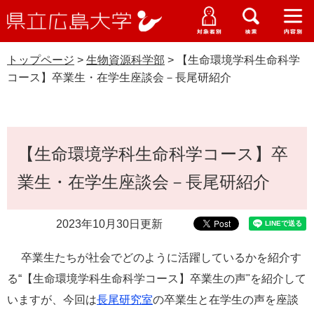
県
ペ
メ
立
ー
ニ
メ
メ
メ
受験生特設サイト
広
ニ
ニ
ニ
ジ
ュ
WEB版大学案内
島
ュ
ュ
ュ
トップページ
>
生物資源科学部
>
【生命環境学科生命科学
の
ー
大学概要
受験生の皆さま
大
ー
ー
ー
学
コース】卒業生・在学生座談会－長尾研紹介
先
を
資料請求
頭
飛
在学生の皆さま
学部・大学院・専攻科
生物資源科学部
で
ば
交通アクセス
す
し
本
卒業生の皆さま
学生生活・就職支援
。
て
【生命環境学科生命科学コース】卒
文
本
地域・企業の皆さま
業生・在学生座談会－長尾研紹介
研究・地域連携・国際交流
文
Languages
へ
研究者の皆さま
English
中文簡体
中文繁体
한국어
日本語
入試情報
2023年10月30日更新
教職員の皆さま
卒業生たちが社会でどのように活躍しているかを紹介す
G
o
る“【生命環境学科生命科学コース】卒業生の声"を紹介して
o
すべて
ページ
PDF
いますが、今回は
長尾研究室
の卒業生と在学生の声を座談
g
l