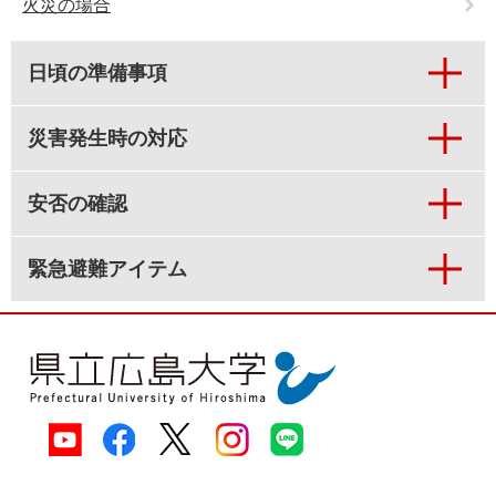
火災の場合
e
カ
ス
日頃の準備事項
タ
ム
検
災害発生時の対応
索
安否の確認
緊急避難アイテム