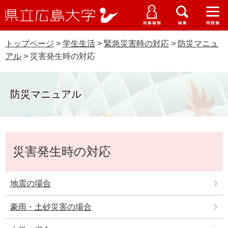
県
ペ
メ
立
ー
ニ
メ
メ
メ
受験生特設サイト
広
ニ
ニ
ニ
ジ
ュ
WEB版大学案内
島
ュ
ュ
ュ
トップページ
>
学生生活
>
緊急災害時の対応
>
防災マニュ
の
ー
大学概要
受験生の皆さま
大
ー
ー
ー
学
アル
>
災害発生時の対応
先
を
資料請求
頭
飛
在学生の皆さま
学部・大学院・専攻科
で
ば
交通アクセス
防災マニュアル
す
し
卒業生の皆さま
学生生活・就職支援
。
て
本
地域・企業の皆さま
研究・地域連携・国際交流
文
本
Languages
へ
災害発生時の対応
文
研究者の皆さま
English
中文簡体
中文繁体
한국어
日本語
入試情報
教職員の皆さま
地震の場合
G
o
豪雨・土砂災害の場合
o
すべて
ページ
PDF
g
l