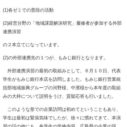
e
(1)各ゼミでの普段の活動
カ
ス
タ
(2)経営分野の「地域課題解決研究」履修者が参加する外部
ム
連携演習
検
索
の２本立てになっています。
(2)の外部連携先の１つが、もみじ銀行となります。
外部連携演習の最初の取組みとして、６月１０日、代表
学生がもみじ銀行本店を訪問しました。もみじ銀行営業統
括部地域振興グループの河野様、中濱様から本年度の取組
みの大枠について説明をうけ、質疑応答も行いました。
このような形での企業訪問は初めてということもあり、
学生は最初は緊張気味でしたが、徐々に慣れてきて、本演
習の話の他にも、各学生の学修内容、広島県の企業の現