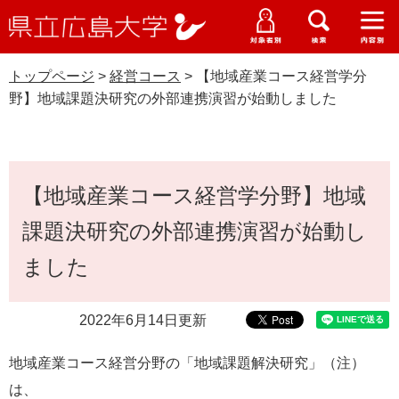
県
ペ
メ
立
ー
ニ
メ
メ
メ
受験生特設サイト
広
ニ
ニ
ニ
ジ
ュ
WEB版大学案内
島
ュ
ュ
ュ
トップページ
>
経営コース
>
【地域産業コース経営学分
の
ー
大学概要
受験生の皆さま
大
ー
ー
ー
学
野】地域課題決研究の外部連携演習が始動しました
先
を
資料請求
頭
飛
在学生の皆さま
学部・大学院・専攻科
経営コース
で
ば
交通アクセス
す
し
本
卒業生の皆さま
学生生活・就職支援
。
て
【地域産業コース経営学分野】地域
文
本
地域・企業の皆さま
課題決研究の外部連携演習が始動し
研究・地域連携・国際交流
文
Languages
へ
ました
研究者の皆さま
English
中文簡体
中文繁体
한국어
日本語
入試情報
教職員の皆さま
2022年6月14日更新
G
o
地域産業コース経営分野の「地域課題解決研究」（注）
o
すべて
ページ
PDF
g
は、
l