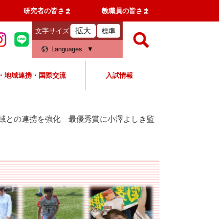
研究者の皆さま
教職員の皆さま
拡大
文字サイズ
標準
検
Languages
索
・地域連携・国際交流
入試情報
すべて
ページ
PDF
検
索
域との連携を強化 最優秀賞に小澤よしき監
対
象