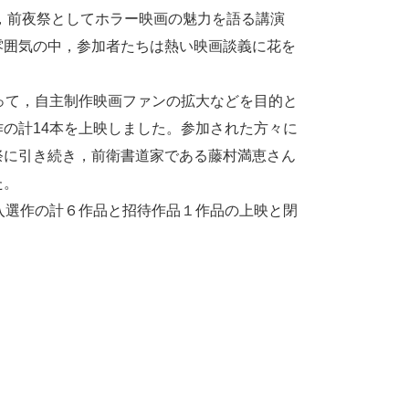
り，前夜祭としてホラー映画の魅力を語る講演
雰囲気の中，参加者たちは熱い映画談義に花を
って，自主制作映画ファンの拡大などを目的と
の計14本を上映しました。参加された方々に
祭に引き続き，前衛書道家である藤村満恵さん
た。
入選作の計６作品と招待作品１作品の上映と閉