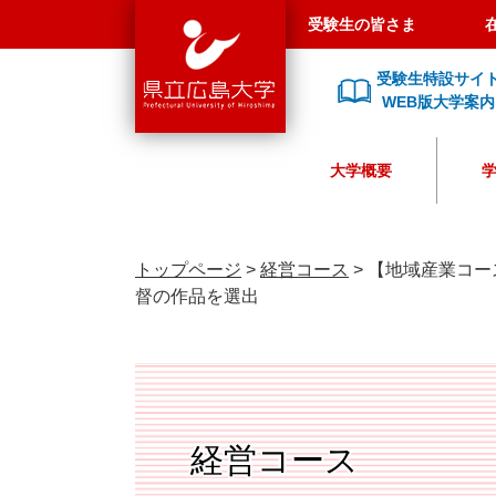
県
ペ
メ
受験生の皆さま
立
ー
ニ
広
ジ
ュ
受験生特設サイ
島
の
ー
WEB版大学案内
大
先
を
学
頭
飛
大学概要
で
ば
す
し
。
て
本
トップページ
>
経営コース
>
【地域産業コー
文
督の作品を選出
へ
経営コース