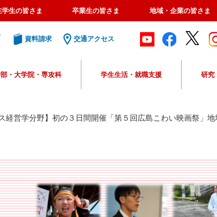
在学生の皆さま
卒業生の皆さま
地域・企業の皆さま
ト
資料請求
交通アクセス
学部・大学院・専攻科
学生生活・就職支援
研究
G
o
o
ス経営学分野】初の３日間開催「第５回広島こわい映画祭」地
g
l
e
カ
ス
タ
ム
検
索