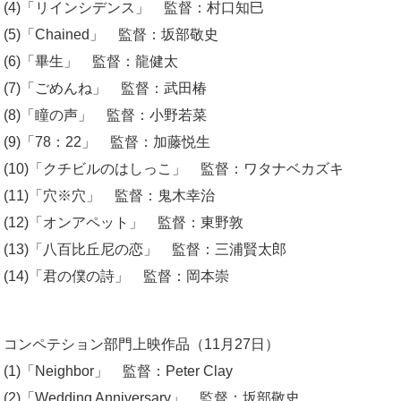
​(4)「リインシデンス」 監督：村口知巳
​(5)「​Chained」 監督：坂部敬史
​(6)「畢生」 監督：龍健太
​(7)「ごめんね」 監督：武田椿
​(8)「瞳の声」 監督：小野若菜
​(9)「78：22」 監督：加藤悦生
​(10)「クチビルのはしっこ」 監督：ワタナベカズキ
​(11)「穴※穴」 監督：鬼木幸治
​(12)「オンアペット」 監督：東野敦
​(13)「八百比丘尼の恋」 監督：三浦賢太郎
​(14)「君の僕の詩」 監督：岡本崇
コンペテション部門上映作品（11月27日）
​(1)「Neighbor」 監督：Peter Clay
(2)「Wedding Anniversary」 監督：坂部敬史