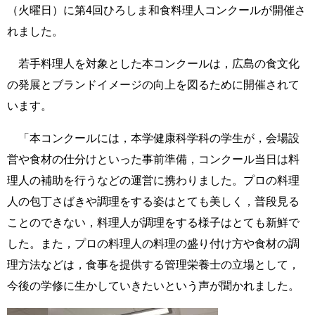
（火曜日）に第4回ひろしま和食料理人コンクールが開催さ
e
カ
れました。
ス
タ
若手料理人を対象とした本コンクールは，広島の食文化
ム
検
の発展とブランドイメージの向上を図るために開催されて
索
います。
「本コンクールには，本学健康科学科の学生が，会場設
営や食材の仕分けといった事前準備，コンクール当日は料
理人の補助を行うなどの運営に携わりました。プロの料理
人の包丁さばきや調理をする姿はとても美しく，普段見る
ことのできない，料理人が調理をする様子はとても新鮮で
した。また，プロの料理人の料理の盛り付け方や食材の調
理方法などは，食事を提供する管理栄養士の立場として，
今後の学修に生かしていきたいという声が聞かれました。