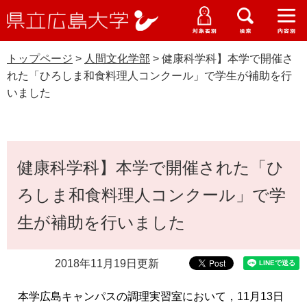
県
ペ
メ
立
ー
ニ
メ
メ
メ
受験生特設サイト
広
ニ
ニ
ニ
ジ
ュ
WEB版大学案内
島
ュ
ュ
ュ
トップページ
>
人間文化学部
>
健康科学科】本学で開催さ
の
ー
大学概要
受験生の皆さま
大
ー
ー
ー
学
れた「ひろしま和食料理人コンクール」で学生が補助を行
先
を
資料請求
いました
頭
飛
在学生の皆さま
学部・大学院・専攻科
で
ば
人間文化学部
交通アクセス
す
し
卒業生の皆さま
学生生活・就職支援
。
て
本
本
健康科学科】本学で開催された「ひ
文
地域・企業の皆さま
研究・地域連携・国際交流
文
Languages
ろしま和食料理人コンクール」で学
へ
研究者の皆さま
English
中文簡体
中文繁体
한국어
日本語
入試情報
生が補助を行いました
教職員の皆さま
G
2018年11月19日更新
o
o
すべて
ページ
PDF
g
本学広島キャンパスの調理実習室において，11月13日
l