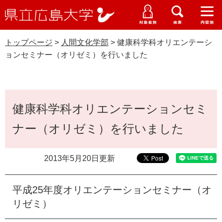
県
ペ
メ
立
ー
ニ
メ
メ
メ
受験生特設サイト
広
ニ
ニ
ニ
ジ
ュ
WEB版大学案内
島
ュ
ュ
ュ
トップページ
>
人間文化学部
>
健康科学科オリエンテーシ
の
ー
大学概要
受験生の皆さま
大
ー
ー
ー
学
ョンセミナー（オリゼミ）を行いました
先
を
資料請求
頭
飛
在学生の皆さま
学部・大学院・専攻科
人間文化学部
で
ば
交通アクセス
す
し
本
卒業生の皆さま
学生生活・就職支援
。
て
健康科学科オリエンテーションセミ
文
本
地域・企業の皆さま
ナー（オリゼミ）を行いました
研究・地域連携・国際交流
文
Languages
へ
研究者の皆さま
English
中文簡体
中文繁体
한국어
日本語
入試情報
2013年5月20日更新
教職員の皆さま
G
平成25年度オリエンテーションセミナー（オ
o
o
リゼミ）
すべて
ページ
PDF
g
l