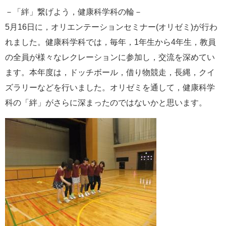
e
－「絆」繋げよう，健康科学科の輪－
カ
5月16日に，オリエンテーションセミナー(オリゼミ)が行わ
ス
タ
れました。健康科学科では，毎年，1年生から4年生，教員
ム
の全員が様々なレクレーションに参加し，交流を深めてい
検
索
ます。本年度は，ドッチボール，借り物競走，長縄，クイ
ズラリーなどを行いました。オリゼミを通して，健康科学
科の「絆」がさらに深まったのではないかと思います。