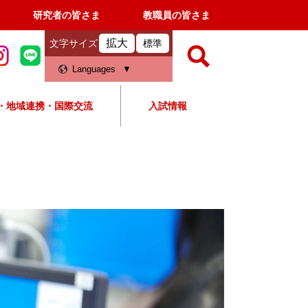
研究者の皆さま
教職員の皆さま
拡大
文字サイズ
標準
検
Languages
索
・地域連携・国際交流
入試情報
すべて
ページ
PDF
検
索
対
象