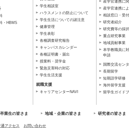
産学官連携に
学生相談室
科
産学官連携に
ハラスメントの防止について
相談窓口・受
科
学生生活についての諸注意
研究者紹介
科・HBMS
健康管理
研究費等の採
学生表彰
重点研究事業
各種調査研究報告
地域貢献事業
キャンパスカレンダー
本学教職員に
各種証明書・届出
申請
授業料・奨学金
国際交流セン
緊急災害時の対応
長期留学
学生生活支援
短期語学研修
就職支援
海外留学支援
キャリアセンターNAVI
留学生ガイド
卒業生の皆さま
地域・企業の皆さま
研究者の皆さま
交通アクセス
お問い合わせ