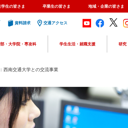
在学生の皆さま
卒業生の皆さま
地域・企業の皆さま
ト
資料請求
交通アクセス
学部・大学院・専攻科
学生生活・就職支援
研究
G
o
o
：西南交通大学との交流事業
g
l
e
カ
ス
タ
ム
検
索