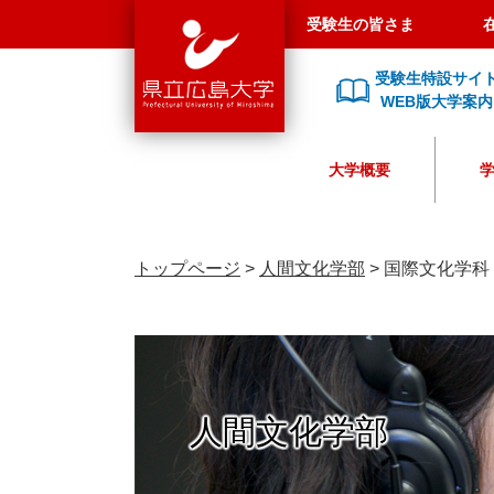
県
ペ
メ
受験生の皆さま
立
ー
ニ
広
ジ
ュ
受験生特設サイ
島
の
ー
WEB版大学案内
大
先
を
学
頭
飛
大学概要
で
ば
す
し
。
て
本
トップページ
>
人間文化学部
>
国際文化学科
文
へ
人間文化学部