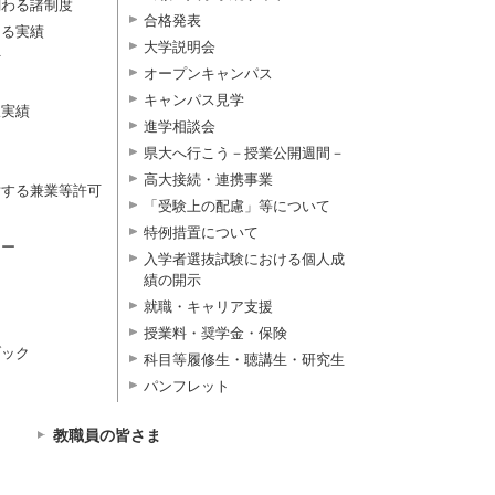
関わる諸制度
合格発表
よる実績
大学説明会
付
オープンキャンパス
キャンパス見学
択実績
進学相談会
県大へ行こう－授業公開週間－
高大接続・連携事業
対する兼業等許可
「受験上の配慮」等について
特例措置について
ター
入学者選抜試験における個人成
績の開示
就職・キャリア支援
授業料・奨学金・保険
ブック
科目等履修生・聴講生・研究生
パンフレット
教職員の皆さま