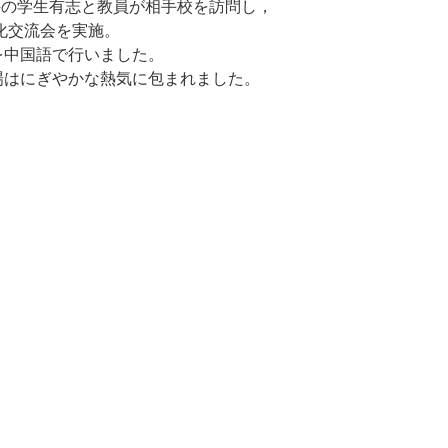
科の学生有志と教員が相手校を訪問し，
化交流会を実施。
を中国語で行いました。
場はにぎやかな熱気に包まれました。
。