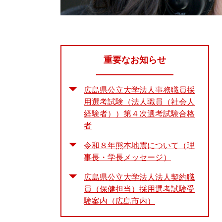
重要なお知らせ
広島県公立大学法人事務職員採
用選考試験（法人職員（社会人
経験者））第４次選考試験合格
者
令和８年熊本地震について（理
事長・学長メッセージ）
広島県公立大学法人法人契約職
員（保健担当）採用選考試験受
験案内（広島市内）