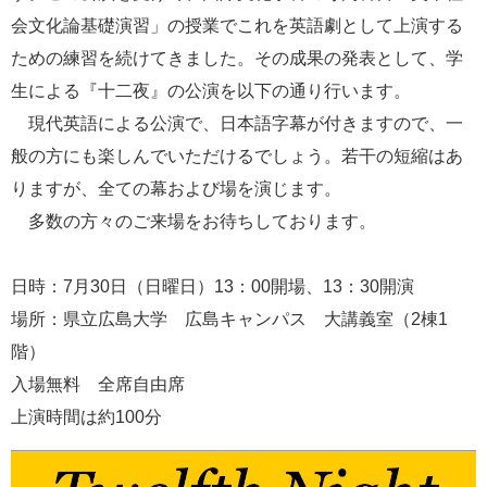
e
会文化論基礎演習」の授業でこれを英語劇として上演する
カ
ための練習を続けてきました。その成果の発表として、学
ス
タ
生による『十二夜』の公演を以下の通り行います。
ム
現代英語による公演で、日本語字幕が付きますので、一
検
索
般の方にも楽しんでいただけるでしょう。若干の短縮はあ
りますが、全ての幕および場を演じます。
多数の方々のご来場をお待ちしております。
日時：7月30日（日曜日）13：00開場、13：30開演
場所：県立広島大学 広島キャンパス 大講義室（2棟1
階）
入場無料 全席自由席
上演時間は約100分