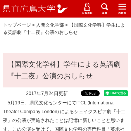
県
ペ
メ
立
ー
ニ
メ
メ
メ
受験生特設サイト
広
ニ
ニ
ニ
ジ
ュ
WEB版大学案内
島
ュ
ュ
ュ
トップページ
>
人間文化学部
>
【国際文化学科】学生によ
の
ー
大学概要
受験生の皆さま
大
ー
ー
ー
学
る英語劇『十二夜』公演のおしらせ
先
を
資料請求
頭
飛
在学生の皆さま
学部・大学院・専攻科
人間文化学部
で
ば
交通アクセス
す
し
本
卒業生の皆さま
学生生活・就職支援
。
て
【国際文化学科】学生による英語劇
文
本
地域・企業の皆さま
『十二夜』公演のおしらせ
研究・地域連携・国際交流
文
Languages
へ
研究者の皆さま
English
中文簡体
中文繁体
한국어
日本語
入試情報
2017年7月24日更新
5月19日、県民文化センターにてITCL (International
教職員の皆さま
G
Theater Company London) によるシェイクスピア劇『十二
o
o
夜』の公演が実施されたことは記憶に新しいことと思いま
すべて
ページ
PDF
g
す。この公演を受けて、国際文化学科の専門科目「英米社
l