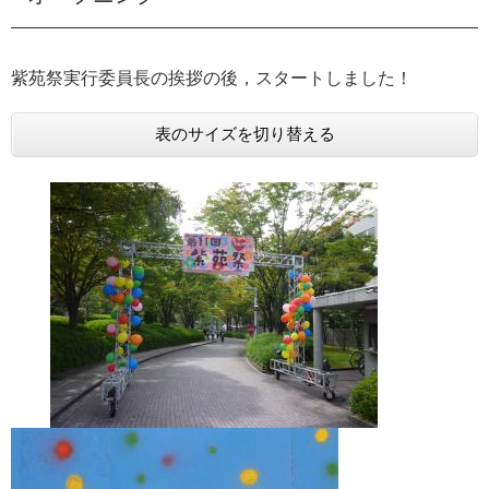
e
カ
ス
紫苑祭実行委員長の挨拶の後，スタートしました！
タ
ム
検
表のサイズを切り替える
索