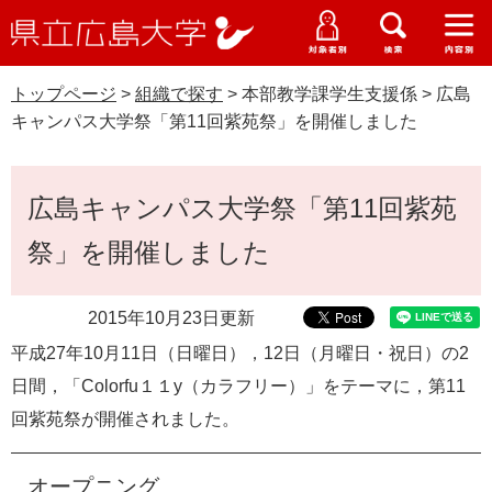
県
ペ
メ
立
ー
ニ
メ
メ
メ
受験生特設サイト
広
ニ
ニ
ニ
ジ
ュ
WEB版大学案内
島
ュ
ュ
ュ
トップページ
>
組織で探す
>
本部教学課学生支援係
>
広島
の
ー
大学概要
受験生の皆さま
大
ー
ー
ー
学
キャンパス大学祭「第11回紫苑祭」を開催しました
先
を
資料請求
頭
飛
在学生の皆さま
学部・大学院・専攻科
で
ば
本
交通アクセス
広島キャンパス大学祭「第11回紫苑
す
し
文
卒業生の皆さま
学生生活・就職支援
。
て
祭」を開催しました
本
地域・企業の皆さま
研究・地域連携・国際交流
文
Languages
へ
2015年10月23日更新
研究者の皆さま
English
中文簡体
中文繁体
한국어
日本語
入試情報
平成27年10月11日（日曜日），12日（月曜日・祝日）の2
日間，「Colorfu１１y（カラフリー）」をテーマに，第11
教職員の皆さま
G
回紫苑祭が開催されました。
o
o
すべて
ページ
PDF
g
オープニング
l