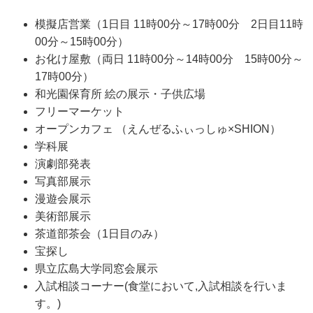
模擬店営業（1日目 11時00分～17時00分 2日目11時
00分～15時00分）
お化け屋敷（両日 11時00分～14時00分 15時00分～
17時00分）
和光園保育所 絵の展示・子供広場
フリーマーケット
オープンカフェ （えんぜるふぃっしゅ×SHION）
学科展
演劇部発表
写真部展示
漫遊会展示
美術部展示
茶道部茶会（1日目のみ）
宝探し
県立広島大学同窓会展示
入試相談コーナー(食堂において,入試相談を行いま
す。)