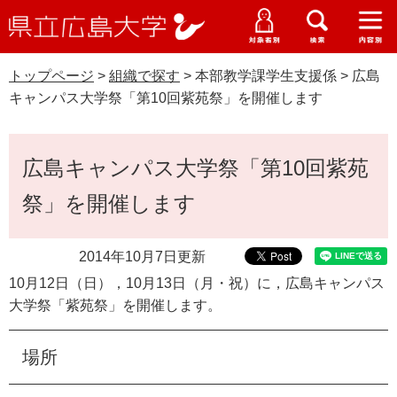
県
ペ
メ
立
ー
ニ
メ
メ
メ
受験生特設サイト
広
ニ
ニ
ニ
ジ
ュ
WEB版大学案内
島
ュ
ュ
ュ
トップページ
>
組織で探す
>
本部教学課学生支援係
>
広島
の
ー
大学概要
受験生の皆さま
大
ー
ー
ー
学
キャンパス大学祭「第10回紫苑祭」を開催します
先
を
資料請求
頭
飛
在学生の皆さま
学部・大学院・専攻科
で
ば
本
交通アクセス
広島キャンパス大学祭「第10回紫苑
す
し
文
卒業生の皆さま
学生生活・就職支援
。
て
祭」を開催します
本
地域・企業の皆さま
研究・地域連携・国際交流
文
Languages
へ
2014年10月7日更新
研究者の皆さま
English
中文簡体
中文繁体
한국어
日本語
入試情報
10月12日（日），10月13日（月・祝）に，広島キャンパス
大学祭「紫苑祭」を開催します。
教職員の皆さま
G
o
場所
o
すべて
ページ
PDF
g
l