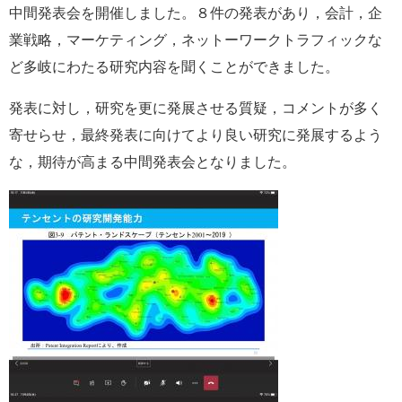
中間発表会を開催しました。８件の発表があり，会計，企
e
カ
業戦略，マーケティング，ネットーワークトラフィックな
ス
ど多岐にわたる研究内容を聞くことができました。
タ
ム
検
発表に対し，研究を更に発展させる質疑，コメントが多く
索
寄せらせ，最終発表に向けてより良い研究に発展するよう
な，期待が高まる中間発表会となりました。