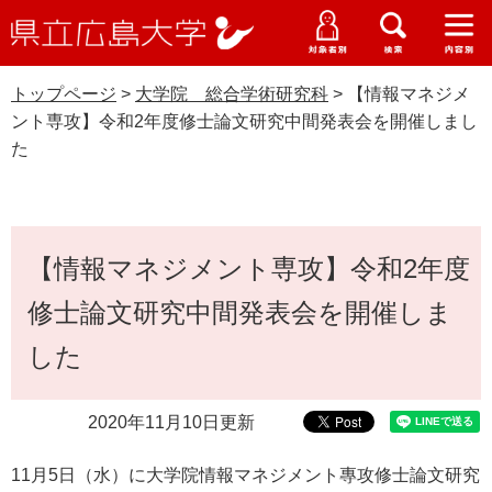
県
ペ
メ
立
ー
ニ
メ
メ
メ
受験生特設サイト
広
ニ
ニ
ニ
ジ
ュ
WEB版大学案内
島
ュ
ュ
ュ
トップページ
>
大学院 総合学術研究科
>
【情報マネジメ
の
ー
大学概要
受験生の皆さま
大
ー
ー
ー
学
ント専攻】令和2年度修士論文研究中間発表会を開催しまし
先
を
資料請求
た
頭
飛
在学生の皆さま
学部・大学院・専攻科
で
ば
大学院 総合学術研究科
交通アクセス
す
し
卒業生の皆さま
学生生活・就職支援
。
て
本
本
【情報マネジメント専攻】令和2年度
文
地域・企業の皆さま
研究・地域連携・国際交流
文
Languages
修士論文研究中間発表会を開催しま
へ
研究者の皆さま
English
中文簡体
中文繁体
한국어
日本語
入試情報
した
教職員の皆さま
G
2020年11月10日更新
o
o
すべて
ページ
PDF
g
11月5日（水）に大学院情報マネジメント專攻修士論文研究
l