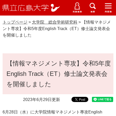
県
ペ
メ
立
ー
ニ
メ
メ
メ
受験生特設サイト
広
ニ
ニ
ニ
ジ
ュ
WEB版大学案内
島
ュ
ュ
ュ
トップページ
>
大学院 総合学術研究科
>
【情報マネジメ
の
ー
大学概要
受験生の皆さま
大
ー
ー
ー
学
ント専攻】令和5年度English Track（ET）修士論文発表会
先
を
資料請求
を開催しました
頭
飛
在学生の皆さま
学部・大学院・専攻科
で
ば
大学院 総合学術研究科
交通アクセス
す
し
卒業生の皆さま
学生生活・就職支援
。
て
本
本
【情報マネジメント専攻】令和5年度
文
地域・企業の皆さま
研究・地域連携・国際交流
文
Languages
English Track（ET）修士論文発表会
へ
研究者の皆さま
English
中文簡体
中文繁体
한국어
日本語
入試情報
を開催しました
教職員の皆さま
G
2023年6月29日更新
o
o
すべて
ページ
PDF
g
6月28日（水）に大学院情報マネジメント專攻English
l