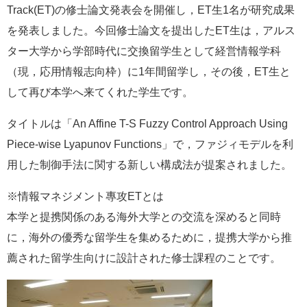
Track(ET)の修士論文発表会を開催し，ET生1名が研究成果
e
カ
を発表しました。今回修士論文を提出したET生は，アルス
ス
ター大学から学部時代に交換留学生として経営情報学科
タ
ム
（現，応用情報志向枠）に1年間留学し，その後，ET生と
検
して再び本学へ来てくれた学生です。
索
タイトルは「An Affine T-S Fuzzy Control Approach Using
Piece-wise Lyapunov Functions」で，ファジィモデルを利
用した制御手法に関する新しい構成法が提案されました。
※情報マネジメント專攻ETとは
本学と提携関係のある海外大学との交流を深めると同時
に，海外の優秀な留学生を集めるために，提携大学から推
薦された留学生向けに設計された修士課程のことです。