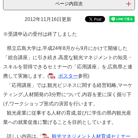
ページ内目次
e
カ
ス
2012年11月16日更新
タ
ム
※受講申込の受付は終了しました
検
索
県立広島大学は,平成24年8月から9月にかけて開催した
「総合講座」に引き続き,高度な観光マネジメントの知見・
スキルを習得できるセミナーの「応用講座」を,広島県と連
携して実施します。(
ポスター
参照)
「応用講座」では,観光ビジネスに関する経営戦略,マーケ
ティング,人材開発の3分野について,内容を更に深く掘り下
げ,ワークショップ形式の演習を行います。
観光産業に従事する人材の育成,並びに学生の県内観光産
業への就業促進に繋げることを目的としています。
詳しい内容は,「
観光マネジメント人材育成セミナー