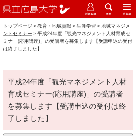
県
ペ
メ
立
ー
ニ
メ
メ
メ
受験生特設サイト
広
ニ
ニ
ニ
ジ
ュ
WEB版大学案内
島
ュ
ュ
ュ
トップページ
>
教育・地域貢献
>
生涯学習
>
地域マネジメ
の
ー
大学概要
受験生の皆さま
大
ー
ー
ー
学
ントセミナー
>
平成24年度「観光マネジメント人材育成セ
先
を
資料請求
ミナー(応用講座)」の受講者を募集します【受講申込の受付
頭
飛
在学生の皆さま
学部・大学院・専攻科
は終了しました】
で
ば
交通アクセス
す
し
卒業生の皆さま
地域マネジメントセミナー
学生生活・就職支援
。
て
本
本
地域・企業の皆さま
研究・地域連携・国際交流
文
平成24年度「観光マネジメント人材
文
Languages
へ
研究者の皆さま
育成セミナー(応用講座)」の受講者
English
中文簡体
中文繁体
한국어
日本語
入試情報
を募集します【受講申込の受付は終
教職員の皆さま
G
了しました】
o
o
すべて
ページ
PDF
g
l