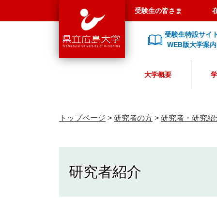
県
ペ
メ
受験生の皆さま
立
ー
ニ
広
ジ
ュ
受験生特設サイ
島
の
ー
WEB版大学案内
大
先
を
学
頭
飛
大学概要
で
ば
す
し
。
て
本
トップページ
>
研究者の方
>
研究者・研究紹
文
へ
研究者紹介