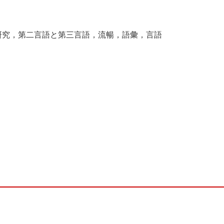
研究，第二言語と第三言語，流暢，語彙，言語