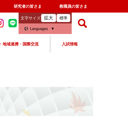
研究者の皆さま
教職員の皆さま
拡大
文字サイズ
標準
検
Languages
索
・地域連携・国際交流
入試情報
すべて
ページ
PDF
検
索
対
象