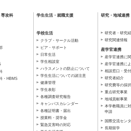
・専攻科
学生生活・就職支援
研究・地域連携
学校生活
研究者・研究
研究関連情報
クラブ・サークル活動
部
ピア・サポート
産学官連携
日常生活
産学官連携に
学生相談室
科
産学官連携に
ハラスメントの防止について
相談窓口・受
科
学生生活についての諸注意
研究者紹介
科・HBMS
健康管理
研究費等の採
学生表彰
重点研究事業
各種調査研究報告
地域貢献事業
キャンパスカレンダー
本学教職員に
各種証明書・届出
申請
授業料・奨学金
国際交流セン
緊急災害時の対応
長期留学