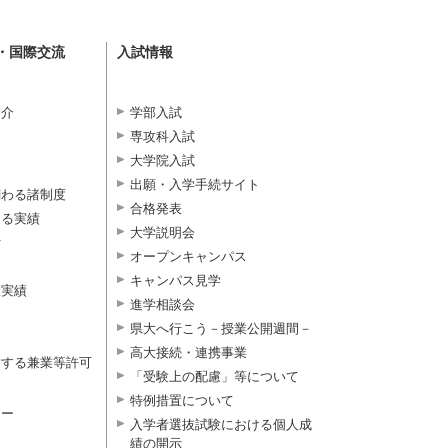
・国際交流
入試情報
紹介
学部入試
専攻科入試
大学院入試
出願・入学手続サイト
関わる諸制度
合格発表
よる実績
大学説明会
付
オープンキャンパス
キャンパス見学
択実績
進学相談会
県大へ行こう－授業公開週間－
高大接続・連携事業
対する兼業等許可
「受験上の配慮」等について
特例措置について
ター
入学者選抜試験における個人成
績の開示