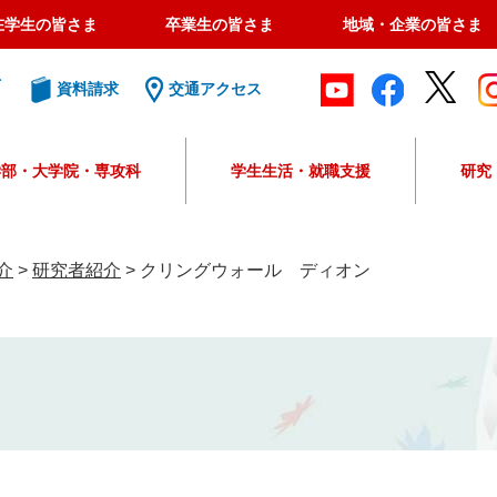
在学生の皆さま
卒業生の皆さま
地域・企業の皆さま
ト
資料請求
交通アクセス
学部・大学院・専攻科
学生生活・就職支援
研究
G
o
o
介
>
研究者紹介
>
クリングウォール ディオン
g
l
e
カ
ス
タ
ム
検
索