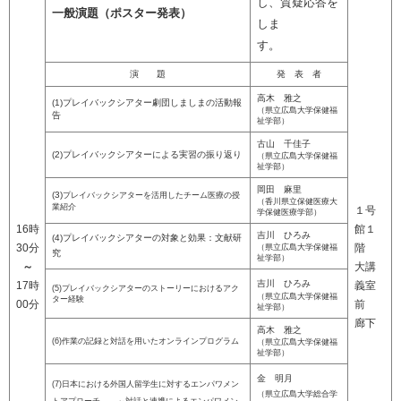
し、質疑応答を
一般演題（ポスター発表）
しま
す。
演 題
発 表 者
高木 雅之
(1)プレイバックシアター劇団しましまの活動報
（県立広島大学保健福
告
祉学部）
古山 千佳子
(2)プレイバックシアターによる実習の振り返り
（県立広島大学保健福
祉学部）
岡田 麻里
(3)
プレイバックシアターを活用したチーム医療の授
（香川県立保健医療大
業紹介
１号
学保健医療学部）
16時
館１
吉川 ひろみ
(4)プレイバックシアターの対象と効果：文献研
30分
階
（県立広島大学保健福
究
祉学部）
～
大講
吉川 ひろみ
17時
義室
(5)プレイバックシアターのストーリーにおけるアク
（県立広島大学保健福
ター経験
00分
前
祉学部）​
廊下
高木 雅之
(6)作業の記録と対話を用いたオンラインプログラム
（県立広島大学保健福
祉学部）
金 明月
(7)日本における外国人留学生に対するエンパワメン
​（県立広島大学総合学
トアプローチ
～対話と連携によるエンパワメン