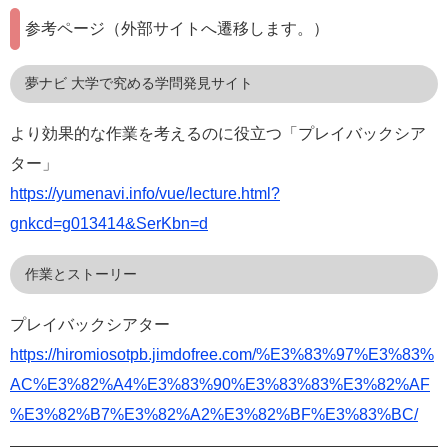
参考ページ（外部サイトへ遷移します。）
夢ナビ 大学で究める学問発見サイト
より効果的な作業を考えるのに役立つ「プレイバックシア
ター」
https://yumenavi.info/vue/lecture.html?
gnkcd=g013414&SerKbn=d
作業とストーリー
プレイバックシアター​
https://hiromiosotpb.jimdofree.com/%E3%83%97%E3%83%
AC%E3%82%A4%E3%83%90%E3%83%83%E3%82%AF
%E3%82%B7%E3%82%A2%E3%82%BF%E3%83%BC/