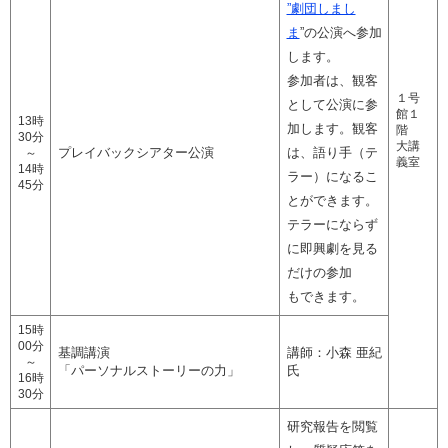
”劇団しまし
ま
”の公演へ参加
します。
参加者は、観客
１号
として公演に参
館１
13時
加します。観客
階
30分
大講
プレイバックシアター公演
は、語り手（テ
～
義室
14時
ラー）になるこ
45分
とができます。
テラーにならず
に即興劇を見る
だけの参加
もできます。
15時
00分
基調講演
講師：小森 亜紀
～
「パーソナルストーリーの力」
氏
16時
30分
研究報告を閲覧