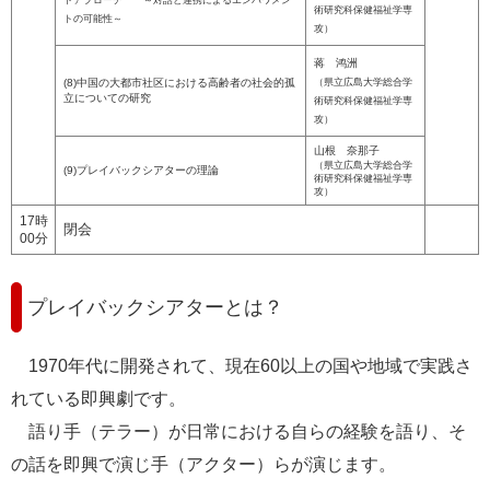
術研究科保健福祉学専
トの可能性～
攻）​
蒋 鸿洲
(8)中国の大都市社区における高齢者の社会的孤
（県立広島大学総合学
立についての研究
術研究科保健福祉学専
攻）​
山根 奈那子
（県立広島大学総合学
(9)プレイバックシアターの理論
術研究科保健福祉学専
攻）
17時
閉会
00分
プレイバックシアターとは？
1970年代に開発されて、現在60以上の国や地域で実践さ
れている即興劇です。
語り手（テラー）が日常における自らの経験を語り、そ
の話を即興で演じ手（アクター）らが演じます。