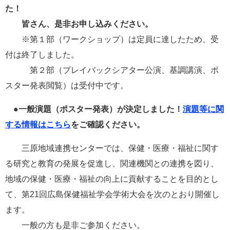
タ
た！
ム
検
皆さん、是非お申し込みください。
索
※第１部（ワークショップ）は定員に達したため、受
付は終了しました。
第２部（プレイバックシアター公演、基調講演、ポ
スター発表閲覧）は受付中です。
●一般演題（ポスター発表）が決定しました！
演題等に関
する情報はこちら
をご確認ください。
三原地域連携センターでは、保健・医療・福祉に関す
る研究と教育の発展を促進し、関連機関との連携を図り、
地域の保健・医療・福祉の向上に貢献することを目的とし
て、​第21回広島保健福祉学会学術大会を次のとおり開催し
ます。
一般の方も是非ご参加ください。