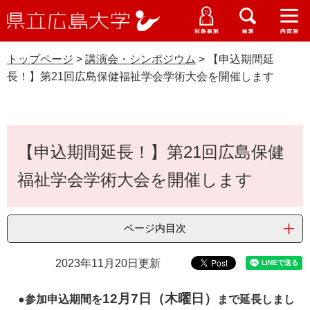
県
ペ
メ
立
ー
ニ
メ
メ
メ
受験生特設サイト
広
ニ
ニ
ニ
ジ
ュ
WEB版大学案内
島
ュ
ュ
ュ
トップページ
>
講演会・シンポジウム
>
【申込期間延
の
ー
大学概要
受験生の皆さま
大
ー
ー
ー
学
長！】第21回広島保健福祉学会学術大会を開催します
先
を
資料請求
頭
飛
在学生の皆さま
学部・大学院・専攻科
講演会・シンポジウム
で
ば
交通アクセス
す
し
本
卒業生の皆さま
学生生活・就職支援
。
て
【申込期間延長！】第21回広島保健
文
本
地域・企業の皆さま
福祉学会学術大会を開催します
研究・地域連携・国際交流
文
へ
G
研究者の皆さま
入試情報
o
ページ内目次
o
すべて
ページ
PDF
g
教職員の皆さま
l
2023年11月20日更新
e
カ
12月7日（木曜日）
●参加申込期間を
まで延長しまし
ス