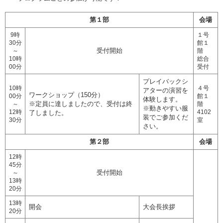
第１部
会場
9時
１号
30分
館１
受付開始
～
階
10時
総合
00分
受付
プレイバックシ
10時
４号
アターの演習を
ワークショップ（150分）
00分
館１
体験します。
※定員に達しましたので、受付は終
～
階
※動きやすい服
12時
4102
了しました。
装でご参加くだ
30分
室
さい。
第２部
会場
12時
45分
受付開始
～
13時
20分
13時
開会
大会長挨拶
20分