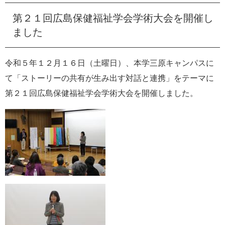
e
第２１回広島保健福祉学会学術大会を開催し
カ
ス
ました
タ
ム
検
令和５年１２月１６日（土曜日）、本学三原キャンパスに
索
て「ストーリーの共有が生み出す対話と連携」をテーマに
第２１回広島保健福祉学会学術大会を開催しました。