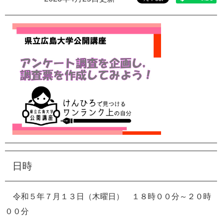
e
カ
ス
タ
ム
検
索
日時
令和５年７月１３日（木曜日） １８時００分～２０時
００分