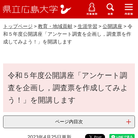
県
ペ
メ
立
ー
ニ
メ
メ
メ
受験生特設サイト
広
ニ
ニ
ニ
ジ
ュ
WEB版大学案内
島
ュ
ュ
ュ
トップページ
>
教育・地域貢献
>
生涯学習
>
公開講座
>
令
の
ー
大学概要
受験生の皆さま
大
ー
ー
ー
学
和５年度公開講座「アンケート調査を企画し，調査票を作
先
を
資料請求
成してみよう！」を開講します
頭
飛
在学生の皆さま
学部・大学院・専攻科
で
ば
公開講座
交通アクセス
す
し
卒業生の皆さま
学生生活・就職支援
。
て
本
本
令和５年度公開講座「アンケート調
文
地域・企業の皆さま
研究・地域連携・国際交流
文
Languages
査を企画し，調査票を作成してみよ
へ
研究者の皆さま
English
中文簡体
中文繁体
한국어
日本語
入試情報
う！」を開講します
教職員の皆さま
G
o
ページ内目次
o
すべて
ページ
PDF
g
2023年4月25日更新
l