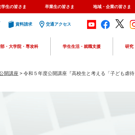
在学生の皆さま
卒業生の皆さま
地域・企業の皆さま
ト
資料請求
交通アクセス
学部・大学院・専攻科
学生生活・就職支援
研究
G
o
o
公開講座
>
令和５年度公開講座『高校生と考える「子ども虐待
g
l
e
カ
ス
タ
ム
検
索