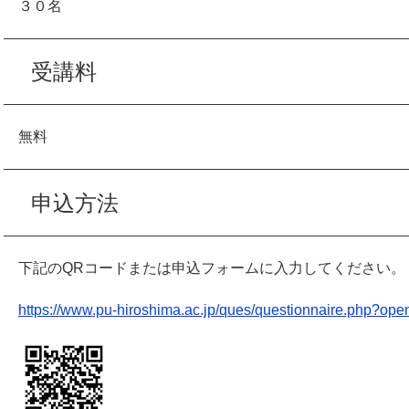
３０名
受講料
無料
申込方法
下記のQRコードまたは申込フォームに入力してください。
https://www.pu-hiroshima.ac.jp/ques/questionnaire.php?ope