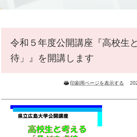
本
文
令和５年度公開講座『高校生
待」』を開講します
印刷用ページを表示する
2