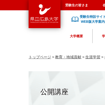
県
ペ
メ
受験生の皆さま
立
ー
ニ
広
ジ
ュ
受験生特設サイ
島
の
ー
WEB版大学案内
大
先
を
学
頭
飛
大学概要
で
ば
す
し
。
て
本
トップページ
>
教育・地域貢献
>
生涯学習
>
文
へ
公開講座