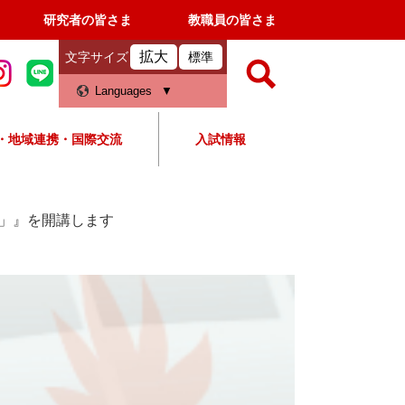
研究者の皆さま
教職員の皆さま
拡大
文字サイズ
標準
検
Languages
索
・地域連携・国際交流
入試情報
すべて
ページ
PDF
検
索
」』を開講します
対
象