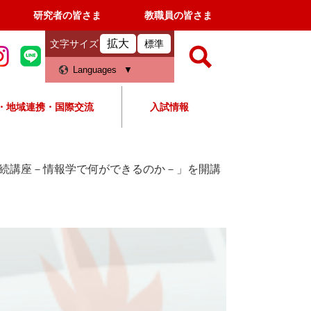
研究者の皆さま
教職員の皆さま
拡大
文字サイズ
標準
検
Languages
索
・地域連携・国際交流
入試情報
すべて
ページ
PDF
検
索
続講座－情報学で何ができるのか－」を開講
対
象