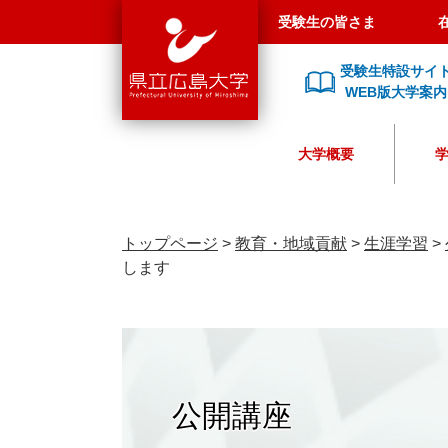
県
ペ
メ
受験生の皆さま
立
ー
ニ
広
ジ
ュ
受験生特設サイ
島
の
ー
WEB版大学案内
大
先
を
学
頭
飛
大学概要
で
ば
す
し
。
て
本
トップページ
>
教育・地域貢献
>
生涯学習
>
文
します
へ
公開講座