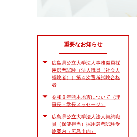
重要なお知らせ
広島県公立大学法人事務職員採
用選考試験（法人職員（社会人
経験者））第４次選考試験合格
者
令和８年熊本地震について（理
事長・学長メッセージ）
広島県公立大学法人法人契約職
員（保健担当）採用選考試験受
験案内（広島市内）