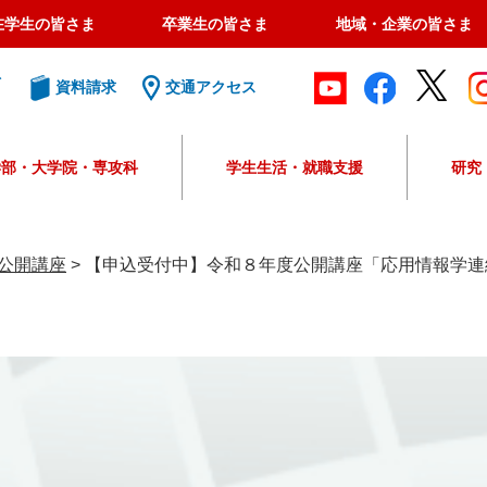
在学生の皆さま
卒業生の皆さま
地域・企業の皆さま
ト
資料請求
交通アクセス
学部・大学院・専攻科
学生生活・就職支援
研究
G
o
o
公開講座
>
【申込受付中】令和８年度公開講座「応用情報学連
g
l
e
カ
ス
タ
ム
検
索