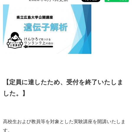
e
カ
ス
タ
ム
検
索
【定員に達したため、受付を終了いたしま
した。】
高校生および教員等を対象とした実験講座を開講いたしま
す。