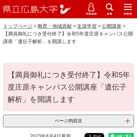
県
ペ
メ
立
ー
ニ
メ
メ
メ
受験生特設サイト
広
ニ
ニ
ニ
ジ
ュ
WEB版大学案内
島
ュ
ュ
ュ
トップページ
>
教育・地域貢献
>
生涯学習
>
公開講座
>
の
ー
大学概要
受験生の皆さま
大
ー
ー
ー
学
【満員御礼につき受付終了】令和5年度庄原キャンパス公開
先
を
資料請求
講座「遺伝子解析」を開講します
頭
飛
在学生の皆さま
学部・大学院・専攻科
で
ば
公開講座
交通アクセス
す
し
卒業生の皆さま
学生生活・就職支援
。
て
本
本
【満員御礼につき受付終了】令和5年
文
地域・企業の皆さま
研究・地域連携・国際交流
文
Languages
度庄原キャンパス公開講座「遺伝子
へ
研究者の皆さま
English
中文簡体
中文繁体
한국어
日本語
入試情報
解析」を開講します
教職員の皆さま
G
o
ページ内目次
o
すべて
ページ
PDF
g
2023年8月4日更新
l