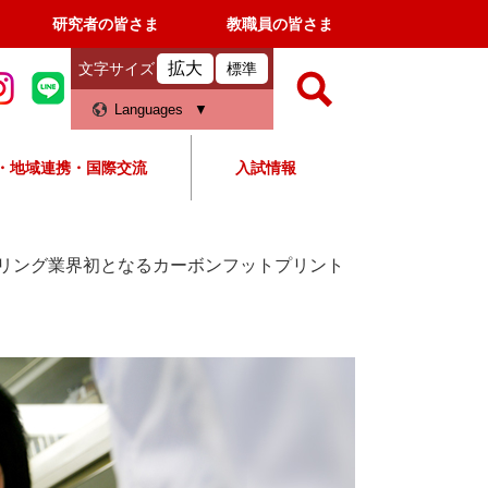
研究者の皆さま
教職員の皆さま
拡大
文字サイズ
標準
検
Languages
索
・地域連携・国際交流
入試情報
すべて
ページ
PDF
検
索
リング業界初となるカーボンフットプリント
対
象