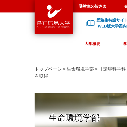
県
ペ
メ
受験生の皆さま
立
ー
ニ
広
ジ
ュ
受験生特設サイ
島
の
ー
WEB版大学案内
大
先
を
学
頭
飛
大学概要
で
ば
す
し
。
て
本
トップページ
>
生命環境学部
>
【環境科学科
文
を取得
へ
生命環境学部