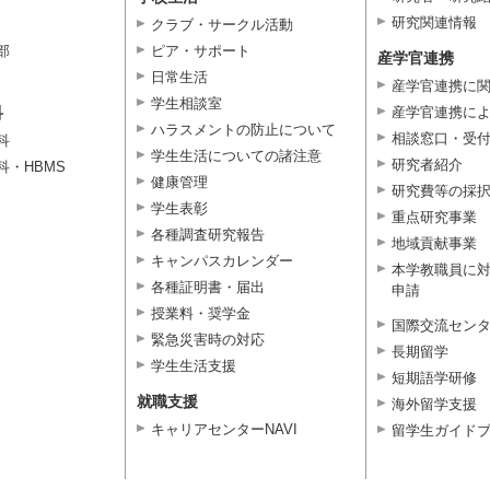
研究関連情報
クラブ・サークル活動
部
ピア・サポート
産学官連携
日常生活
産学官連携に
学生相談室
科
産学官連携に
ハラスメントの防止について
相談窓口・受
科
学生生活についての諸注意
研究者紹介
科・HBMS
健康管理
研究費等の採
学生表彰
重点研究事業
各種調査研究報告
地域貢献事業
キャンパスカレンダー
本学教職員に
各種証明書・届出
申請
授業料・奨学金
国際交流セン
緊急災害時の対応
長期留学
学生生活支援
短期語学研修
就職支援
海外留学支援
キャリアセンターNAVI
留学生ガイド