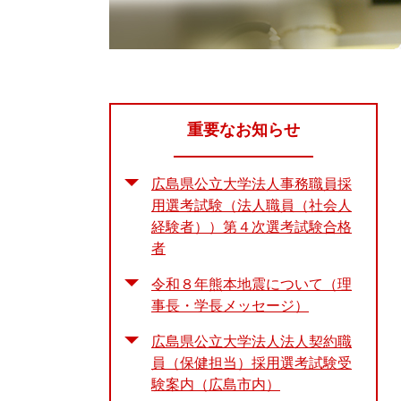
重要なお知らせ
広島県公立大学法人事務職員採
用選考試験（法人職員（社会人
経験者））第４次選考試験合格
者
令和８年熊本地震について（理
事長・学長メッセージ）
広島県公立大学法人法人契約職
員（保健担当）採用選考試験受
験案内（広島市内）