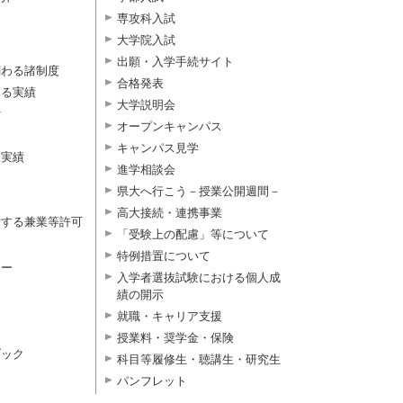
専攻科入試
大学院入試
出願・入学手続サイト
関わる諸制度
合格発表
よる実績
大学説明会
付
オープンキャンパス
キャンパス見学
択実績
進学相談会
県大へ行こう－授業公開週間－
高大接続・連携事業
対する兼業等許可
「受験上の配慮」等について
特例措置について
ター
入学者選抜試験における個人成
績の開示
就職・キャリア支援
授業料・奨学金・保険
ブック
科目等履修生・聴講生・研究生
パンフレット