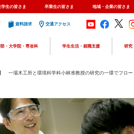
在学生の皆さま
卒業生の皆さま
地域・企業の皆さま
ト
資料請求
交通アクセス
学部・大学院・専攻科
学生生活・就職支援
研究
G
o
o
】 一場木工所と環境科学科小林准教授の研究の一環でフロー
g
l
e
カ
ス
タ
ム
検
索