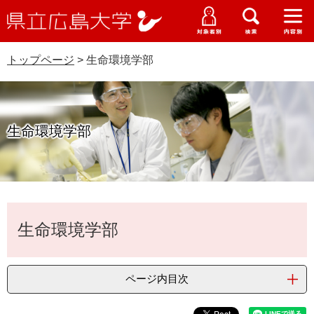
県
ペ
メ
立
ー
ニ
メ
メ
メ
受験生特設サイト
広
ニ
ニ
ニ
ジ
ュ
WEB版大学案内
島
ュ
ュ
ュ
トップページ
>
生命環境学部
の
ー
大学概要
受験生の皆さま
大
ー
ー
ー
学
先
を
資料請求
頭
飛
在学生の皆さま
学部・大学院・専攻科
で
ば
交通アクセス
生命環境学部
す
し
卒業生の皆さま
学生生活・就職支援
。
て
本
地域・企業の皆さま
研究・地域連携・国際交流
文
Languages
へ
本
研究者の皆さま
English
中文簡体
中文繁体
한국어
日本語
入試情報
生命環境学部
文
教職員の皆さま
G
o
ページ内目次
o
すべて
ページ
PDF
g
l