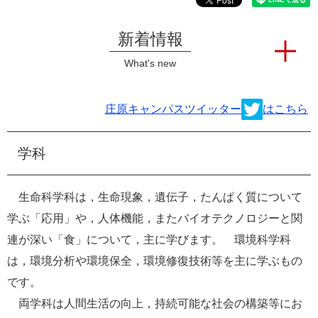
e
カ
新着情報
ス
タ
What's new
ム
検
索
庄原キャンパスツイッター
はこちら
学科
生命科学科は，生命現象，遺伝子，たんぱく質について
学ぶ「応用」や，人体機能，またバイオテクノロジーと関
連が深い「食」について，主に学びます。 環境科学科
は，環境分析や環境保全，環境修復技術等を主に学ぶもの
です。
両学科は人間生活の向上，持続可能な社会の構築等にお