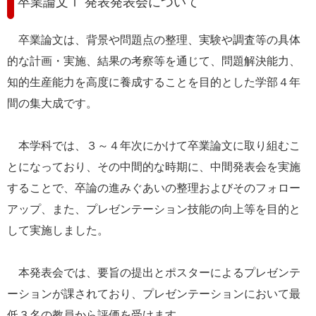
卒業論文Ⅰ 発表発表会について
e
カ
卒業論文は、背景や問題点の整理、実験や調査等の具体
ス
タ
的な計画・実施、結果の考察等を通じて、問題解決能力、
ム
知的生産能力を高度に養成することを目的とした学部４年
検
索
間の集大成です。
本学科では、３～４年次にかけて卒業論文に取り組むこ
とになっており、その中間的な時期に、中間発表会を実施
することで、卒論の進みぐあいの整理およびそのフォロー
アップ、また、プレゼンテーション技能の向上等を目的と
して実施しました。
本発表会では、要旨の提出とポスターによるプレゼンテ
ーションが課されており、プレゼンテーションにおいて最
低３名の教員から評価を受けます。