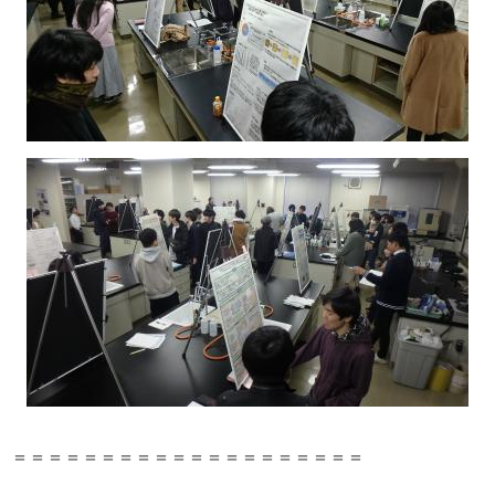
＝＝＝＝＝＝＝＝＝＝＝＝＝＝＝＝＝＝＝＝