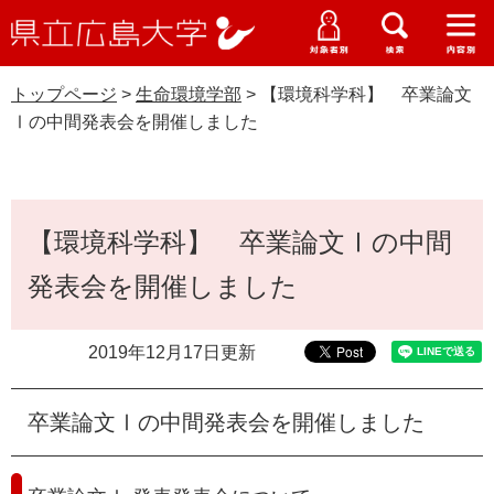
県
ペ
メ
立
ー
ニ
メ
メ
メ
受験生特設サイト
広
ニ
ニ
ニ
ジ
ュ
WEB版大学案内
島
ュ
ュ
ュ
トップページ
>
生命環境学部
>
【環境科学科】 卒業論文
の
ー
大学概要
受験生の皆さま
大
ー
ー
ー
学
Ⅰの中間発表会を開催しました
先
を
資料請求
頭
飛
在学生の皆さま
学部・大学院・専攻科
生命環境学部
で
ば
交通アクセス
す
し
本
卒業生の皆さま
学生生活・就職支援
。
て
【環境科学科】 卒業論文Ⅰの中間
文
本
地域・企業の皆さま
発表会を開催しました
研究・地域連携・国際交流
文
Languages
へ
研究者の皆さま
English
中文簡体
中文繁体
한국어
日本語
入試情報
2019年12月17日更新
教職員の皆さま
G
卒業論文Ⅰの中間発表会を開催しました
o
o
すべて
ページ
PDF
g
l