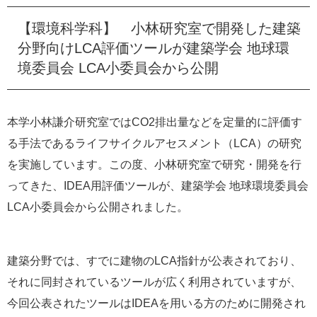
e
【環境科学科】 小林研究室で開発した建築
カ
ス
分野向けLCA評価ツールが建築学会 地球環
タ
境委員会 LCA小委員会から公開
ム
検
索
本学小林謙介研究室ではCO2排出量などを定量的に評価す
る手法であるライフサイクルアセスメント（LCA）の研究
を実施しています。この度、小林研究室で研究・開発を行
ってきた、IDEA用評価ツールが、建築学会 地球環境委員会
LCA小委員会から公開されました。
建築分野では、すでに建物のLCA指針が公表されており、
それに同封されているツールが広く利用されていますが、
今回公表されたツールはIDEAを用いる方のために開発され