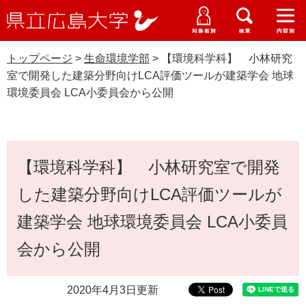
県
ペ
メ
立
ー
ニ
メ
メ
メ
受験生特設サイト
広
ニ
ニ
ニ
ジ
ュ
WEB版大学案内
島
ュ
ュ
ュ
トップページ
>
生命環境学部
>
【環境科学科】 小林研究
の
ー
大学概要
受験生の皆さま
大
ー
ー
ー
学
室で開発した建築分野向けLCA評価ツールが建築学会 地球
先
を
資料請求
環境委員会 LCA小委員会から公開
頭
飛
在学生の皆さま
学部・大学院・専攻科
で
ば
生命環境学部
交通アクセス
す
し
卒業生の皆さま
学生生活・就職支援
。
て
本
本
【環境科学科】 小林研究室で開発
文
地域・企業の皆さま
研究・地域連携・国際交流
文
Languages
した建築分野向けLCA評価ツールが
へ
研究者の皆さま
English
中文簡体
中文繁体
한국어
日本語
入試情報
建築学会 地球環境委員会 LCA小委員
教職員の皆さま
会から公開
G
o
o
すべて
ページ
PDF
2020年4月3日更新
g
l