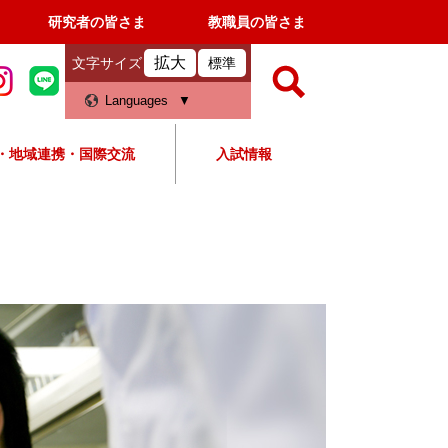
研究者の皆さま
教職員の皆さま
拡大
文字サイズ
標準
検
Languages
索
・地域連携・国際交流
入試情報
すべて
ページ
PDF
検
索
対
象