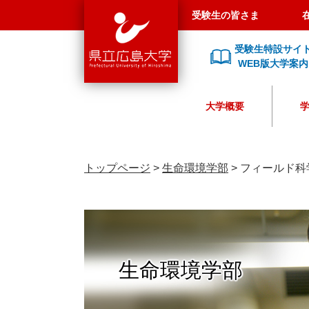
県
ペ
メ
受験生の皆さま
立
ー
ニ
広
ジ
ュ
受験生特設サイ
島
の
ー
WEB版大学案内
大
先
を
学
頭
飛
大学概要
で
ば
す
し
。
て
本
トップページ
>
生命環境学部
>
フィールド科
文
へ
生命環境学部