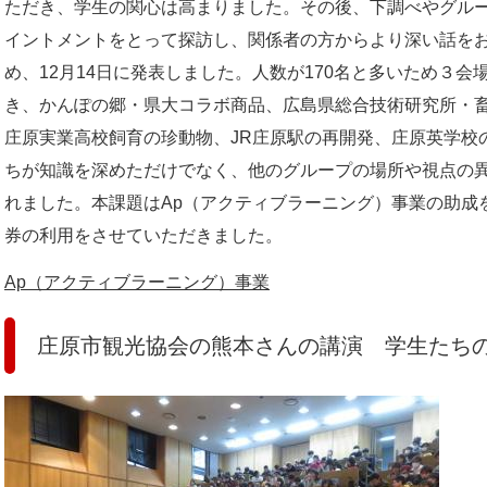
ただき、学生の関心は高まりました。その後、下調べやグル
イントメントをとって探訪し、関係者の方からより深い話を
め、12月14日に発表しました。人数が170名と多いため３
き、かんぽの郷・県大コラボ商品、広島県総合技術研究所・
庄原実業高校飼育の珍動物、JR庄原駅の再開発、庄原英学校
ちが知識を深めただけでなく、他のグループの場所や視点の
れました。本課題はAp（アクティブラーニング）事業の助成
券の利用をさせていただきました。
Ap（アクティブラーニング）事業
庄原市観光協会の熊本さんの講演 学生たち