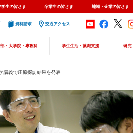
在学生の皆さま
卒業生の皆さま
地域・企業の皆さま
ト
資料請求
交通アクセス
学部・大学院・専攻科
学生生活・就職支援
研究
G
o
o
学講義で庄原探訪結果を発表
g
l
e
カ
ス
タ
ム
検
索