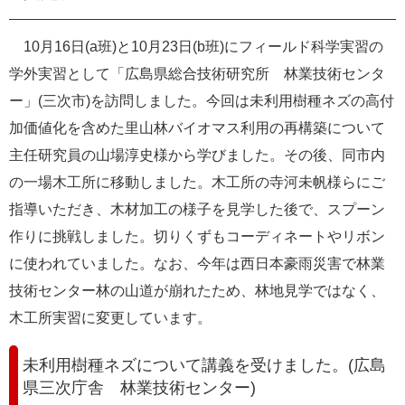
e
カ
10月16日(a班)と10月23日(b班)にフィールド科学実習の
ス
タ
学外実習として「広島県総合技術研究所 林業技術センタ
ム
ー」(三次市)を訪問しました。今回は未利用樹種ネズの高付
検
索
加価値化を含めた里山林バイオマス利用の再構築について
主任研究員の山場淳史様から学びました。その後、同市内
の一場木工所に移動しました。木工所の寺河未帆様らにご
指導いただき、木材加工の様子を見学した後で、スプーン
作りに挑戦しました。切りくずもコーディネートやリボン
に使われていました。なお、今年は西日本豪雨災害で林業
技術センター林の山道が崩れたため、林地見学ではなく、
木工所実習に変更しています。
未利用樹種ネズについて講義を受けました。(広島
県三次庁舎 林業技術センター)