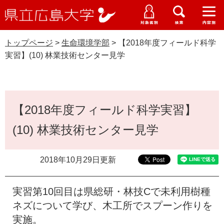
県
ペ
メ
立
ー
ニ
メ
メ
メ
受験生特設サイト
広
ニ
ニ
ニ
ジ
ュ
WEB版大学案内
島
ュ
ュ
ュ
トップページ
>
生命環境学部
>
【2018年度フィールド科学
の
ー
大学概要
受験生の皆さま
大
ー
ー
ー
学
実習】(10) 林業技術センター見学
先
を
資料請求
頭
飛
在学生の皆さま
学部・大学院・専攻科
生命環境学部
で
ば
交通アクセス
す
し
本
卒業生の皆さま
学生生活・就職支援
。
て
【2018年度フィールド科学実習】
文
本
地域・企業の皆さま
(10) 林業技術センター見学
研究・地域連携・国際交流
文
Languages
へ
研究者の皆さま
English
中文簡体
中文繁体
한국어
日本語
入試情報
2018年10月29日更新
教職員の皆さま
G
実習第10回目は県総研・林技Cで未利用樹種
o
o
ネズについて学び、木工所でスプーン作りを
すべて
ページ
PDF
g
実施。
l