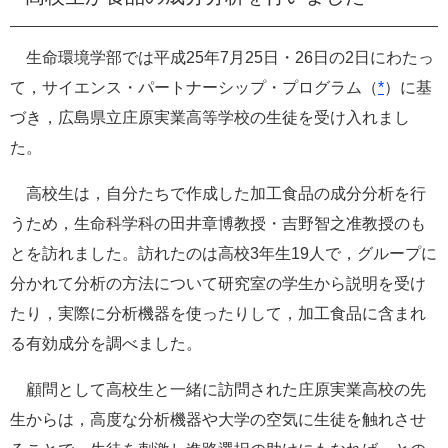
e
カ
生命環境学部では平成25年7月25日・26日の2日にわたっ
ス
タ
て，サイエンス・パートナーシップ・プログラム（
*
）に基
ム
づき，広島県立庄原実業高等学校の生徒を受け入れまし
検
索
た。
高校生は，自分たちで作成した加工食品の成分分析を行
うため，生命科学科の田井章博教授・吉野智之准教授のも
とを訪れました。訪れたのは高校3年生19人で，グループに
分かれて分析の方法について研究室の学生から説明を受け
たり，実際に分析機器を使ったりして，加工食品に含まれ
る有効成分を調べました。
顧問として高校生と一緒に訪問された庄原実業高校の先
生からは，高度な分析機器や大学の空気に生徒を触れさせ