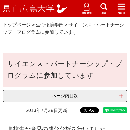
県
ペ
メ
立
ー
ニ
メ
メ
メ
受験生特設サイト
広
ニ
ニ
ニ
ジ
ュ
WEB版大学案内
島
ュ
ュ
ュ
トップページ
>
生命環境学部
>
サイエンス・パートナーシ
の
ー
大学概要
受験生の皆さま
大
ー
ー
ー
学
ップ・プログラムに参加しています
先
を
資料請求
頭
飛
在学生の皆さま
学部・大学院・専攻科
生命環境学部
で
ば
交通アクセス
す
し
本
卒業生の皆さま
学生生活・就職支援
。
て
サイエンス・パートナーシップ・プ
文
本
地域・企業の皆さま
ログラムに参加しています
研究・地域連携・国際交流
文
Languages
へ
研究者の皆さま
English
中文簡体
中文繁体
한국어
日本語
入試情報
ページ内目次
教職員の皆さま
G
2013年7月29日更新
o
o
すべて
ページ
PDF
g
高校生が食品の成分分析を行いました
l