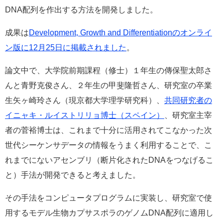
DNA配列を作出する方法を開発しました。
e
カ
ス
成果は
Development, Growth and Differentiationのオンライ
タ
ン版に12月25日に掲載されました
。
ム
検
索
論文中で、大学院前期課程（修士）１年生の傳保聖太郎さ
んと青野克俊さん、２年生の甲斐隆哲さん、研究室の卒業
生矢ヶ崎玲さん（現京都大学理学研究科）、
共同研究者の
イニャキ・ルイストリリョ博士（スペイン）
、研究室主宰
者の菅裕博士は、これまで十分に活用されてこなかった次
世代シーケンサデータの情報をうまく利用することで、こ
れまでにないアセンブリ（断片化されたDNAをつなげるこ
と）手法が開発できると考えました。
その手法をコンピュータプログラムに実装し、研究室で使
用するモデル生物カプサスポラのゲノムDNA配列に適用し