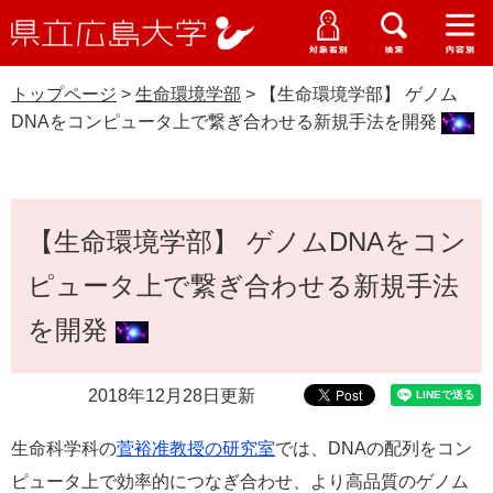
県
ペ
メ
立
ー
ニ
メ
メ
メ
受験生特設サイト
広
ニ
ニ
ニ
ジ
ュ
WEB版大学案内
島
ュ
ュ
ュ
トップページ
>
生命環境学部
>
【生命環境学部】 ゲノム
の
ー
大学概要
受験生の皆さま
大
ー
ー
ー
学
DNAをコンピュータ上で繋ぎ合わせる新規手法を開発
先
を
資料請求
頭
飛
在学生の皆さま
学部・大学院・専攻科
生命環境学部
で
ば
交通アクセス
す
し
本
卒業生の皆さま
学生生活・就職支援
。
て
【生命環境学部】 ゲノムDNAをコン
文
本
地域・企業の皆さま
ピュータ上で繋ぎ合わせる新規手法
研究・地域連携・国際交流
文
Languages
へ
を開発
研究者の皆さま
English
中文簡体
中文繁体
한국어
日本語
入試情報
教職員の皆さま
2018年12月28日更新
G
o
生命科学科の
菅裕准教授の研究室
では、DNAの配列をコン
o
すべて
ページ
PDF
g
ピュータ上で効率的につなぎ合わせ、より高品質のゲノム
l