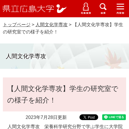
県
ペ
メ
立
ー
ニ
メ
メ
メ
受験生特設サイト
広
ニ
ニ
ニ
ジ
ュ
WEB版大学案内
島
ュ
ュ
ュ
トップページ
>
人間文化学専攻
>
【人間文化学専攻】学生
の
ー
大学概要
受験生の皆さま
大
ー
ー
ー
学
の研究室での様子を紹介！
先
を
資料請求
頭
飛
在学生の皆さま
学部・大学院・専攻科
で
ば
交通アクセス
す
し
人間文化学専攻
卒業生の皆さま
学生生活・就職支援
。
て
本
地域・企業の皆さま
研究・地域連携・国際交流
文
Languages
本
へ
【人間文化学専攻】学生の研究室で
研究者の皆さま
文
English
中文簡体
中文繁体
한국어
日本語
入試情報
の様子を紹介！
教職員の皆さま
G
o
2023年7月28日更新
o
すべて
ページ
PDF
g
人間文化学専攻 栄養科学研究分野で学ぶ学生に大学院
l