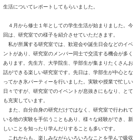
e
生活についてレポートしてもらいました。
カ
ス
タ
４月から修士１年としての学生生活が始まりました。今
ム
回は、研究室での様子を紹介させていただきます。
検
索
私が所属する研究室では、歓迎会や誕生日会などのイベ
ントがあり、研究室のメンバー同士で交流する機会が多く
あります。先生方、大学院生、学部生が集まりたくさんお
話ができる楽しい研究室です。先日は、学部生が中心とな
ってかき氷パーティーを行いました。実験や授業で忙しい
日々ですが、研究室でのイベントが息抜きにもなり、とて
も充実しています。
また、自分自身の研究だけではなく、研究室で行われて
いる他の実験を手伝うこともあり、様々な経験ができ、新
しいことを知ったり学んだりすることも多いです。
これからも、楽しみながらいろいろなことを学んで吸収