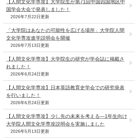
【人間文化学専攻】大学院生が第71回中国四国地区中
e
国学会大会で発表しました！
カ
2026年7月22日更新
ス
タ
「大学院はあなたの可能性を広げる場所」大学院人間
ム
検
文化学専攻進学説明会を開催
索
2026年7月13日更新
【人間文化学専攻】大学院生の研究が学会誌に掲載さ
れました！
2026年6月24日更新
【人間文化学専攻】日本英語教育史学会での研究発表
を行いました！
2026年6月24日更新
【人間文化学専攻】少し先の未来を考える―1年生向け
大学院人間文化学専攻説明会を実施しました
2026年5月13日更新