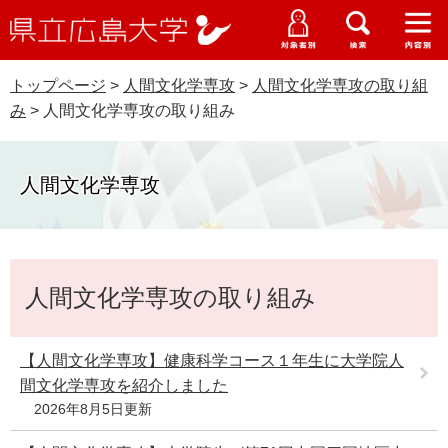
県
ペ
メ
立
ー
ニ
メ
メ
メ
受験生特設サイト
広
ニ
ニ
ニ
ジ
ュ
WEB版大学案内
島
ュ
ュ
ュ
トップページ
>
人間文化学専攻
>
人間文化学専攻の取り組
の
ー
大学概要
受験生の皆さま
大
ー
ー
ー
学
み
>
人間文化学専攻の取り組み
先
を
資料請求
頭
飛
在学生の皆さま
学部・大学院・専攻科
で
ば
交通アクセス
人間文化学専攻
す
し
卒業生の皆さま
学生生活・就職支援
。
て
本
地域・企業の皆さま
研究・地域連携・国際交流
文
本
Languages
へ
人間文化学専攻の取り組み
文
研究者の皆さま
English
中文簡体
中文繁体
한국어
日本語
入試情報
教職員の皆さま
【人間文化学専攻】健康科学コース１年生に大学院人
G
間文化学専攻を紹介しました
o
o
2026年8月5日更新
すべて
ページ
PDF
g
l