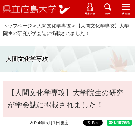
県
ペ
メ
立
ー
ニ
メ
メ
メ
受験生特設サイト
広
ニ
ニ
ニ
ジ
ュ
WEB版大学案内
島
ュ
ュ
ュ
トップページ
>
人間文化学専攻
>
【人間文化学専攻】大学
の
ー
大学概要
受験生の皆さま
大
ー
ー
ー
学
院生の研究が学会誌に掲載されました！
先
を
資料請求
頭
飛
在学生の皆さま
学部・大学院・専攻科
で
ば
交通アクセス
す
し
人間文化学専攻
卒業生の皆さま
学生生活・就職支援
。
て
本
地域・企業の皆さま
研究・地域連携・国際交流
文
Languages
本
へ
【人間文化学専攻】大学院生の研究
研究者の皆さま
文
English
中文簡体
中文繁体
한국어
日本語
入試情報
が学会誌に掲載されました！
教職員の皆さま
G
o
2024年5月1日更新
o
すべて
ページ
PDF
g
l