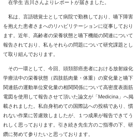
在学生 吉川さんよりレポートが届きました。
e
カ
私は、言語聴覚士として病院で勤務しており、嚥下障害
ス
タ
を抱えた患者さまへのリハビリテーションに従事しており
ム
ます。近年、高齢者の栄養状態と嚥下機能の関連について
検
索
報告されており、私もそれらの問題について研究課題とし
て取り組んでおります。
その一環として、今回、頭頚部癌患者における放射線化
学療法中の栄養状態（四肢筋肉量・体重）の変化量と嚥下
関連筋の運動単位変化量の相関関係について高密度表面筋
電図を使用して報告させて頂いた論文が「Medicina」へ掲
載されました。私自身初めての国際誌への投稿であり、慣
れない作業に苦慮致しましたが、１つ成果が報告できてう
れしく思っております。引き続き先生方のご指導の下、研
鑽に努めて参りたいと思っております。