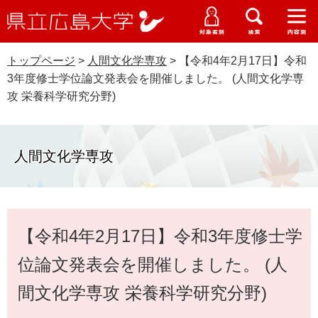
県
ペ
メ
立
ー
ニ
メ
メ
メ
受験生特設サイト
広
ニ
ニ
ニ
ジ
ュ
WEB版大学案内
島
ュ
ュ
ュ
トップページ
>
人間文化学専攻
>
【令和4年2月17日】令和
の
ー
大学概要
受験生の皆さま
大
ー
ー
ー
学
3年度修士学位論文発表会を開催しました。 (人間文化学専
先
を
資料請求
攻 栄養科学研究分野)
頭
飛
在学生の皆さま
学部・大学院・専攻科
で
ば
交通アクセス
す
し
卒業生の皆さま
学生生活・就職支援
。
て
人間文化学専攻
本
地域・企業の皆さま
研究・地域連携・国際交流
文
Languages
へ
研究者の皆さま
本
English
中文簡体
中文繁体
한국어
日本語
入試情報
【令和4年2月17日】令和3年度修士学
文
教職員の皆さま
G
位論文発表会を開催しました。 (人
o
o
間文化学専攻 栄養科学研究分野)
すべて
ページ
PDF
g
l