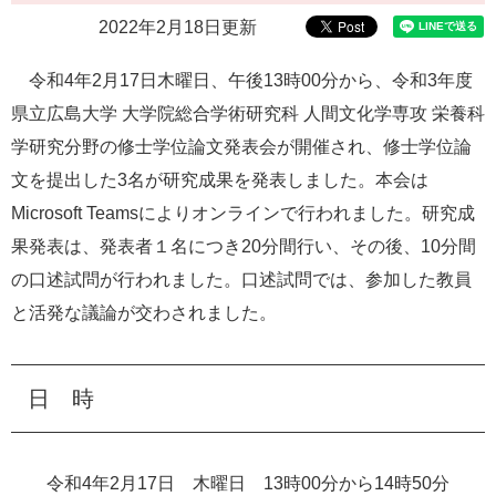
e
2022年2月18日更新
カ
ス
令和4年2月17日木曜日、午後13時00分から、令和3年度
タ
ム
県立広島大学 大学院総合学術研究科 人間文化学専攻 栄養科
検
学研究分野の修士学位論文発表会が開催され、修士学位論
索
文を提出した3名が研究成果を発表しました。本会は
Microsoft Teamsによりオンラインで行われました。研究成
果発表は、発表者１名につき20分間行い、その後、10分間
の口述試問が行われました。口述試問では、参加した教員
と活発な議論が交わされました。
日 時
令和4年2月17日 木曜日 13時00分から14時50分