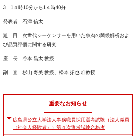
3 1４時10分から1４時40分
発表者 石津 信太
題 目 次世代シーケンサーを用いた魚肉の菌叢解析およ
び品質評価に関する研究
座 ⻑ 谷本 昌太 教授
副 査 杉山 寿美 教授、松本 拓也 准教授
重要なお知らせ
広島県公立大学法人事務職員採用選考試験（法人職員
（社会人経験者））第４次選考試験合格者