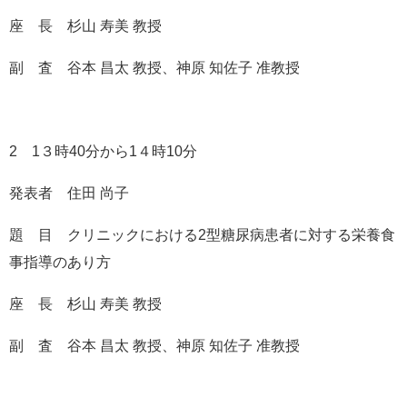
座 ⻑ 杉山 寿美 教授
副 査 谷本 昌太 教授、神原 知佐子 准教授
2 1３時40分から1４時10分
発表者 住田 尚子
題 目 クリニックにおける2型糖尿病患者に対する栄養食
事指導のあり方
座 ⻑ 杉山 寿美 教授
副 査 谷本 昌太 教授、神原 知佐子 准教授