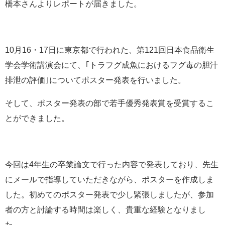
橋本さんよりレポートが届きました。
e
カ
ス
タ
10月16・17日に東京都で行われた、第121回日本食品衛生
ム
検
学会学術講演会にて、｢トラフグ成魚におけるフグ毒の胆汁
索
排泄の評価｣についてポスター発表を行いました。
そして、ポスター発表の部で若手優秀発表賞を受賞するこ
とができました。
今回は4年生の卒業論文で行った内容で発表しており、先生
にメールで指導していただきながら、ポスターを作成しま
した。初めてのポスター発表で少し緊張しましたが、参加
者の方と討論する時間は楽しく、貴重な経験となりまし
た。