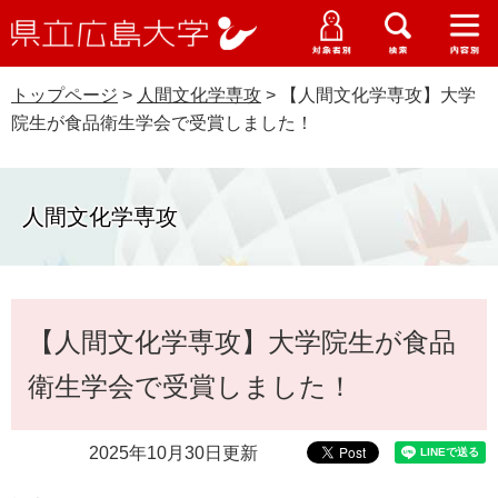
県
ペ
メ
立
ー
ニ
メ
メ
メ
受験生特設サイト
広
ニ
ニ
ニ
ジ
ュ
WEB版大学案内
島
ュ
ュ
ュ
トップページ
>
人間文化学専攻
>
【人間文化学専攻】大学
の
ー
大学概要
受験生の皆さま
大
ー
ー
ー
学
院生が食品衛生学会で受賞しました！
先
を
資料請求
頭
飛
在学生の皆さま
学部・大学院・専攻科
で
ば
交通アクセス
す
し
人間文化学専攻
卒業生の皆さま
学生生活・就職支援
。
て
本
地域・企業の皆さま
研究・地域連携・国際交流
文
Languages
本
へ
【人間文化学専攻】大学院生が食品
研究者の皆さま
文
English
中文簡体
中文繁体
한국어
日本語
入試情報
衛生学会で受賞しました！
教職員の皆さま
G
o
2025年10月30日更新
o
すべて
ページ
PDF
g
l