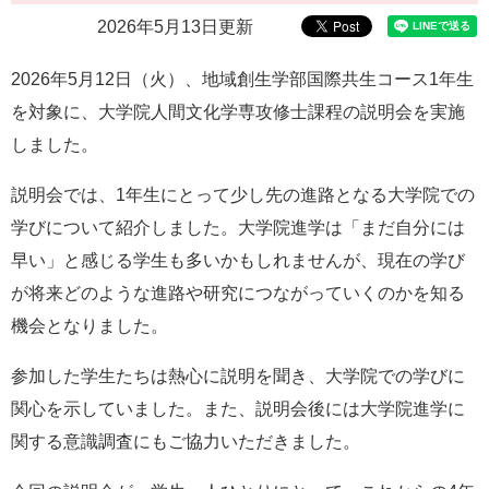
e
2026年5月13日更新
カ
ス
2026年5月12日（火）、地域創生学部国際共生コース1年生
タ
ム
を対象に、大学院人間文化学専攻修士課程の説明会を実施
検
しました。
索
説明会では、1年生にとって少し先の進路となる大学院での
学びについて紹介しました。大学院進学は「まだ自分には
早い」と感じる学生も多いかもしれませんが、現在の学び
が将来どのような進路や研究につながっていくのかを知る
機会となりました。
参加した学生たちは熱心に説明を聞き、大学院での学びに
関心を示していました。また、説明会後には大学院進学に
関する意識調査にもご協力いただきました。