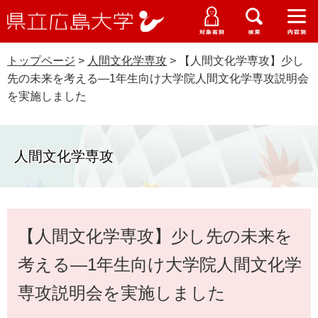
県
ペ
メ
立
ー
ニ
メ
メ
メ
受験生特設サイト
広
ニ
ニ
ニ
ジ
ュ
WEB版大学案内
島
ュ
ュ
ュ
トップページ
>
人間文化学専攻
>
【人間文化学専攻】少し
の
ー
大学概要
受験生の皆さま
大
ー
ー
ー
学
先の未来を考える―1年生向け大学院人間文化学専攻説明会
先
を
資料請求
を実施しました
頭
飛
在学生の皆さま
学部・大学院・専攻科
で
ば
交通アクセス
す
し
卒業生の皆さま
学生生活・就職支援
。
て
人間文化学専攻
本
地域・企業の皆さま
研究・地域連携・国際交流
文
Languages
へ
研究者の皆さま
本
English
中文簡体
中文繁体
한국어
日本語
入試情報
【人間文化学専攻】少し先の未来を
文
教職員の皆さま
G
考える―1年生向け大学院人間文化学
o
o
専攻説明会を実施しました
すべて
ページ
PDF
g
l