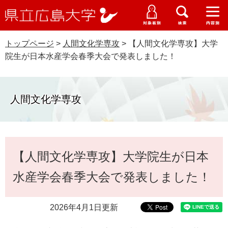
県
ペ
メ
立
ー
ニ
メ
メ
メ
受験生特設サイト
広
ニ
ニ
ニ
ジ
ュ
WEB版大学案内
島
ュ
ュ
ュ
トップページ
>
人間文化学専攻
>
【人間文化学専攻】大学
の
ー
大学概要
受験生の皆さま
大
ー
ー
ー
学
院生が日本水産学会春季大会で発表しました！
先
を
資料請求
頭
飛
在学生の皆さま
学部・大学院・専攻科
で
ば
交通アクセス
す
し
人間文化学専攻
卒業生の皆さま
学生生活・就職支援
。
て
本
地域・企業の皆さま
研究・地域連携・国際交流
文
Languages
本
へ
【人間文化学専攻】大学院生が日本
研究者の皆さま
文
English
中文簡体
中文繁体
한국어
日本語
入試情報
水産学会春季大会で発表しました！
教職員の皆さま
G
o
2026年4月1日更新
o
すべて
ページ
PDF
g
l