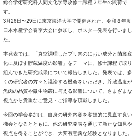
総合学術研究科人間文化学専攻修士課程２年生の閻荷で
e
す。
カ
ス
3月26日〜29日に東京海洋大学で開催された、令和８年度
タ
日本水産学会春季大会に参加し、ポスター発表を行いまし
ム
検
た。
索
本発表では、「真空調理したブリ肉のにおい成分と菌叢変
化に及ぼす貯蔵温度の影響」をテーマに、修士課程で取り
組んできた研究成果について報告しました。発表では、多
くの研究者の方々と議論する機会をいただき、貯蔵温度が
魚肉の品質や微生物叢に与える影響について、さまざまな
視点から貴重なご意見・ご指導を頂戴しました。
今回の学会参加は、自身の研究内容を客観的に見直す良い
機会となるとともに、他の研究発表を通じて新たな知見や
視点を得ることができ、大変有意義な経験となりました。