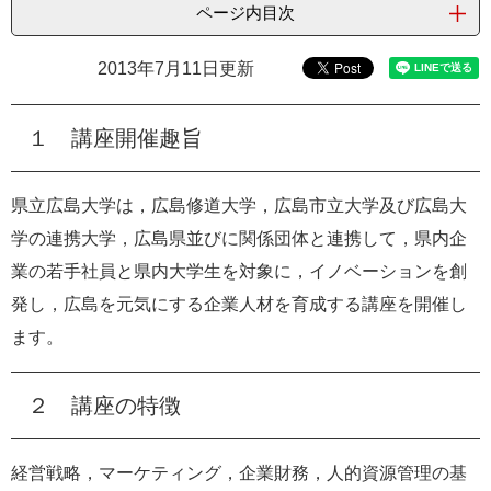
ページ内目次
e
カ
ス
2013年7月11日更新
タ
ム
検
１ 講座開催趣旨
索
県立広島大学は，広島修道大学，広島市立大学及び広島大
学の連携大学，広島県並びに関係団体と連携して，県内企
業の若手社員と県内大学生を対象に，イノベーションを創
発し，広島を元気にする企業人材を育成する講座を開催し
ます。
２ 講座の特徴
経営戦略，マーケティング，企業財務，人的資源管理の基