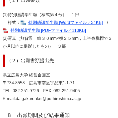
（１）出願書類
(1)特別聴講学生願（様式第４号） １部
様式：
特別聴講学生願 [Wordファイル／34KB]
/
特別聴講学生願 [PDFファイル／110KB]
(2)写真（無背景，縦３０mm×横２５mm，上半身脱帽で３
か月以内に撮影したもの） ３部
（２）出願書類提出先
県立広島大学 経営企画室
〒734-8558 広島市南区宇品東1-1-71
TEL: 082-251-9726 FAX: 082-251-9405
E-mail:daigakurenkei@pu-hiroshima.ac.jp
８ 出願期間及び結果通知