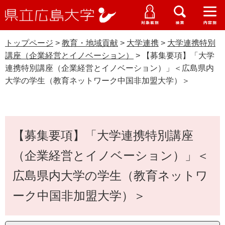
県
ペ
メ
立
ー
ニ
メ
メ
メ
受験生特設サイト
広
ニ
ニ
ニ
ジ
ュ
WEB版大学案内
島
ュ
ュ
ュ
トップページ
>
教育・地域貢献
>
大学連携
>
大学連携特別
の
ー
大学概要
受験生の皆さま
大
ー
ー
ー
学
講座（企業経営とイノベーション）
>
【募集要項】「大学
先
を
資料請求
連携特別講座（企業経営とイノベーション）」＜広島県内
頭
飛
在学生の皆さま
学部・大学院・専攻科
大学の学生（教育ネットワーク中国非加盟大学）＞
で
ば
交通アクセス
大学連携特別講座（企業経営とイノベーショ
す
し
卒業生の皆さま
学生生活・就職支援
。
て
ン）
本
本
地域・企業の皆さま
研究・地域連携・国際交流
文
【募集要項】「大学連携特別講座
文
Languages
へ
研究者の皆さま
（企業経営とイノベーション）」＜
English
中文簡体
中文繁体
한국어
日本語
入試情報
広島県内大学の学生（教育ネットワ
教職員の皆さま
G
ーク中国非加盟大学）＞
o
o
すべて
ページ
PDF
g
l