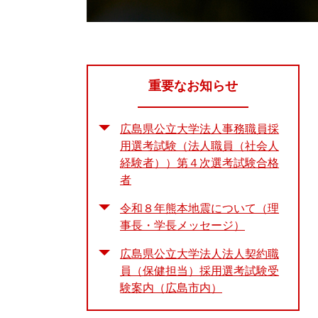
重要なお知らせ
広島県公立大学法人事務職員採
用選考試験（法人職員（社会人
経験者））第４次選考試験合格
者
令和８年熊本地震について（理
事長・学長メッセージ）
広島県公立大学法人法人契約職
員（保健担当）採用選考試験受
験案内（広島市内）