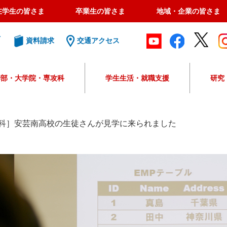
在学生の皆さま
卒業生の皆さま
地域・企業の皆さま
ト
資料請求
交通アクセス
学部・大学院・専攻科
学生生活・就職支援
研究
G
o
o
科］安芸南高校の生徒さんが見学に来られました
g
l
e
カ
ス
タ
ム
検
索