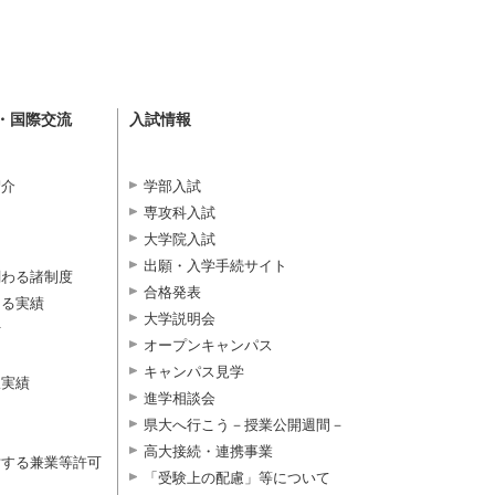
・国際交流
入試情報
紹介
学部入試
専攻科入試
大学院入試
出願・入学手続サイト
関わる諸制度
合格発表
よる実績
大学説明会
付
オープンキャンパス
キャンパス見学
択実績
進学相談会
県大へ行こう－授業公開週間－
高大接続・連携事業
対する兼業等許可
「受験上の配慮」等について