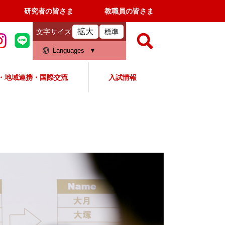
研究者の皆さま
教職員の皆さま
拡大
文字サイズ
標準
検
Languages
索
・地域連携・国際交流
入試情報
すべて
ページ
PDF
検
索
対
象