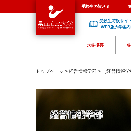
県
ペ
メ
受験生の皆さま
立
ー
ニ
広
ジ
ュ
受験生特設サイ
島
の
ー
WEB版大学案内
大
先
を
学
頭
飛
大学概要
で
ば
す
し
。
て
本
トップページ
>
経営情報学部
>
［経営情報学
文
へ
経営情報学部