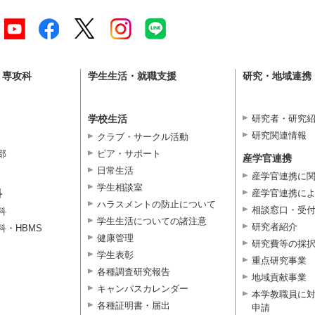
・専攻科
学生生活・就職支援
研究・地域連携
学校生活
研究者・研究
研究関連情報
クラブ・サークル活動
部
ピア・サポート
産学官連携
日常生活
産学官連携に
学生相談室
科
産学官連携に
ハラスメントの防止について
相談窓口・受
科
学生生活についての諸注意
研究者紹介
科・HBMS
健康管理
研究費等の採
学生表彰
重点研究事業
各種調査研究報告
地域貢献事業
キャンパスカレンダー
本学教職員に
各種証明書・届出
申請