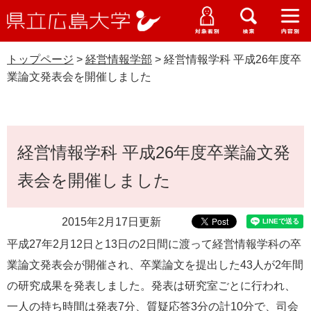
県
ペ
メ
立
ー
ニ
メ
メ
メ
受験生特設サイト
広
ニ
ニ
ニ
ジ
ュ
WEB版大学案内
島
ュ
ュ
ュ
トップページ
>
経営情報学部
>
経営情報学科 平成26年度卒
の
ー
大学概要
受験生の皆さま
大
ー
ー
ー
学
業論文発表会を開催しました
先
を
資料請求
頭
飛
在学生の皆さま
学部・大学院・専攻科
経営情報学部
で
ば
交通アクセス
す
し
本
卒業生の皆さま
学生生活・就職支援
。
て
経営情報学科 平成26年度卒業論文発
文
本
地域・企業の皆さま
表会を開催しました
研究・地域連携・国際交流
文
Languages
へ
研究者の皆さま
English
中文簡体
中文繁体
한국어
日本語
入試情報
2015年2月17日更新
平成27年2月12日と13日の2日間に渡って経営情報学科の卒
教職員の皆さま
G
業論文発表会が開催され、卒業論文を提出した43人が2年間
o
o
の研究成果を発表しました。発表は研究室ごとに行われ、
すべて
ページ
PDF
g
一人の持ち時間は発表7分、質疑応答3分の計10分で、司会
l