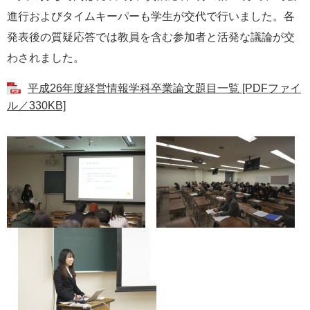
e
進行およびタイムキーパーも学生が交代で行いました。各
カ
発表後の質疑応答では教員を含む参加者と活発な議論が交
ス
タ
わされました。
ム
検
平成26年度経営情報学科卒業論文題目一覧 [PDFファイ
索
ル／330KB]