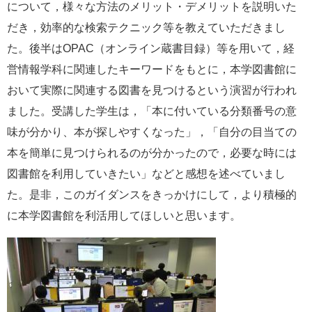
について，様々な方法のメリット・デメリットを説明いた
e
だき，効率的な検索テクニック等を教えていただきまし
カ
ス
た。後半はOPAC（オンライン蔵書目録）等を用いて，経
タ
営情報学科に関連したキーワードをもとに，本学図書館に
ム
検
おいて実際に関連する図書を見つけるという演習が行われ
索
ました。受講した学生は，「本に付いている分類番号の意
味が分かり、本が探しやすくなった」，「自分の目当ての
本を簡単に見つけられるのが分かったので，必要な時には
図書館を利用していきたい」などと感想を述べていまし
た。是非，このガイダンスをきっかけにして，より積極的
に本学図書館を利活用してほしいと思います。