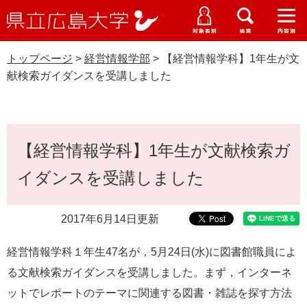
県
ペ
メ
立
ー
ニ
メ
メ
メ
受験生特設サイト
広
ニ
ニ
ニ
ジ
ュ
WEB版大学案内
島
ュ
ュ
ュ
トップページ
>
経営情報学部
>
【経営情報学科】1年生が文
の
ー
大学概要
受験生の皆さま
大
ー
ー
ー
学
献検索ガイダンスを受講しました
先
を
資料請求
頭
飛
在学生の皆さま
学部・大学院・専攻科
経営情報学部
で
ば
交通アクセス
す
し
本
卒業生の皆さま
学生生活・就職支援
。
て
【経営情報学科】1年生が文献検索ガ
文
本
地域・企業の皆さま
イダンスを受講しました
研究・地域連携・国際交流
文
Languages
へ
研究者の皆さま
English
中文簡体
中文繁体
한국어
日本語
入試情報
2017年6月14日更新
教職員の皆さま
経営情報学科１年生47名が，5月24日(水)に図書館職員によ
G
o
る文献検索ガイダンスを受講しました。まず，インターネ
o
すべて
ページ
PDF
ットでレポートのテーマに関連する図書・雑誌を探す方法
g
l