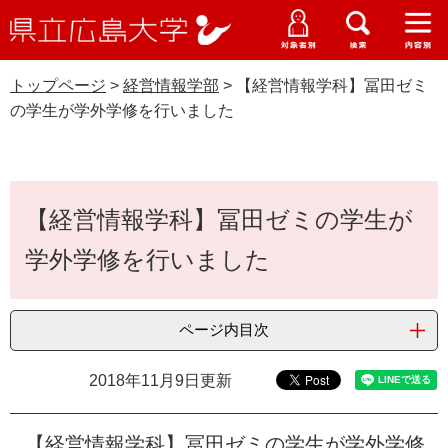
県
ペ
メ
立
ー
ニ
メ
メ
メ
受験生特設サイト
広
ニ
ニ
ニ
ジ
ュ
WEB版大学案内
島
ュ
ュ
ュ
トップページ
>
経営情報学部
>
【経営情報学科】冨田ゼミ
の
ー
大学概要
受験生の皆さま
大
ー
ー
ー
学
の学生が学外学修を行いました
先
を
資料請求
頭
飛
在学生の皆さま
学部・大学院・専攻科
経営情報学部
で
ば
交通アクセス
す
し
本
卒業生の皆さま
学生生活・就職支援
。
て
【経営情報学科】冨田ゼミの学生が
文
本
地域・企業の皆さま
学外学修を行いました
研究・地域連携・国際交流
文
Languages
へ
研究者の皆さま
English
中文簡体
中文繁体
한국어
日本語
入試情報
ページ内目次
教職員の皆さま
G
2018年11月9日更新
o
o
すべて
ページ
PDF
g
【経営情報学科】冨田ゼミの学生が学外学修
l