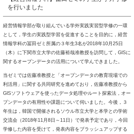
e
を行いました
カ
ス
タ
経営情報学部が取り組んでいる学外実践実習型学修の一環
ム
として，学生の実践型学習を促進することを目的に，経営
検
索
情報学科の冨田ゼミ所属の３年生
3
名が
2018
年
10
月
25
日
（木）に下関市立大学の佐藤裕哉准教授を訪問して，
GIS
に
関するオープンデータの活用について学んできました。
当ゼミでは佐藤准教授と「オープンデータの教育現場での
利活用」に関する共同研究を進めており，佐藤准教授から
GIS
ソフトウェアを使ったデータ処理やルート探索法，オー
プンデータの有用性や課題について伺いました。今後，３
年生は，韓国で開催されるソウル市立大学と本学との学術
交流会（
2018
年
11
月
8
日～
11
日）で発表予定であり，今回
学修した内容を受けて，発表内容をブラッシュアップする