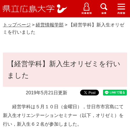
県
ペ
メ
立
ー
ニ
メ
メ
メ
受験生特設サイト
広
ニ
ニ
ニ
ジ
ュ
WEB版大学案内
島
ュ
ュ
ュ
トップページ
>
経営情報学部
>
【経営学科】新入生オリゼ
の
ー
大学概要
受験生の皆さま
大
ー
ー
ー
学
ミを行いました
先
を
資料請求
頭
飛
在学生の皆さま
学部・大学院・専攻科
経営情報学部
で
ば
交通アクセス
す
し
本
卒業生の皆さま
学生生活・就職支援
。
て
【経営学科】新入生オリゼミを行い
文
本
地域・企業の皆さま
ました
研究・地域連携・国際交流
文
Languages
へ
研究者の皆さま
English
中文簡体
中文繁体
한국어
日本語
入試情報
2019年5月21日更新
教職員の皆さま
経営学科は５月１０日（金曜日），廿日市市宮島にて
G
o
新入生オリエンテーションセミナー（以下，オリゼミ）を
o
すべて
ページ
PDF
行い，新入生６２名が参加しました。
g
l