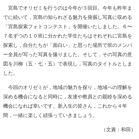
e
宮島でオリゼミを行うのは今年が３回目。今年も昨年ま
カ
でに続いて，宮島の知られざる魅力を発掘し写真に収める
ス
タ
「宮島探索フォトコンテスト」を開催いたしました。６〜
ム
７名ずつの１０班に分かれた学生たちはそれぞれに宮島を
検
索
探索し，自分たちが「面白い」と思った場所で班のメンバ
ー全員が写った写真を撮りました。そして，その写真の意
図を川柳（五・七・五）で表現し，写真のタイトルとしま
した。
今回のオリゼミが，地域の魅力を探り，地域への理解を
深める機会になると同時に，友達や教員との親睦を深める
機会になれば幸いです。新入生の皆さん，これから４年
間，一緒に楽しく頑張っていきましょう。
（文責：和田）