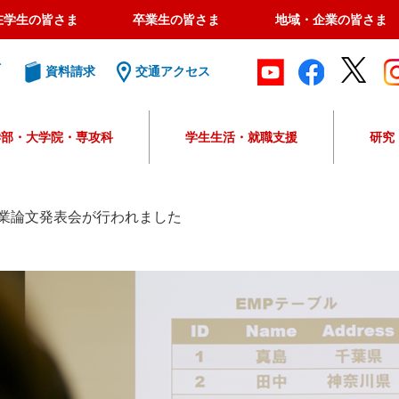
在学生の皆さま
卒業生の皆さま
地域・企業の皆さま
ト
資料請求
交通アクセス
学部・大学院・専攻科
学生生活・就職支援
研究
G
o
o
業論文発表会が行われました
g
l
e
カ
ス
タ
ム
検
索