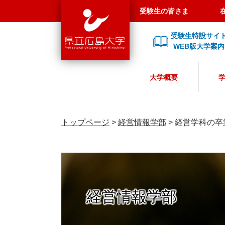
県
ペ
メ
受験生の皆さま
立
ー
ニ
広
ジ
ュ
受験生特設サイ
島
の
ー
WEB版大学案内
大
先
を
学
頭
飛
大学概要
で
ば
す
し
。
て
本
トップページ
>
経営情報学部
>
経営学科の卒
文
へ
経営情報学部