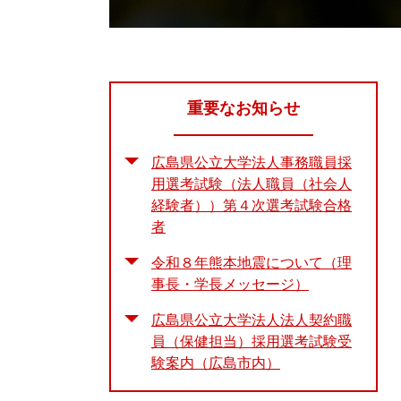
重要なお知らせ
広島県公立大学法人事務職員採
用選考試験（法人職員（社会人
経験者））第４次選考試験合格
者
令和８年熊本地震について（理
事長・学長メッセージ）
広島県公立大学法人法人契約職
員（保健担当）採用選考試験受
験案内（広島市内）