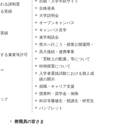
出願・入学手続サイト
関わる諸制度
合格発表
よる実績
大学説明会
付
オープンキャンパス
キャンパス見学
択実績
進学相談会
県大へ行こう－授業公開週間－
高大接続・連携事業
対する兼業等許可
「受験上の配慮」等について
特例措置について
ター
入学者選抜試験における個人成
績の開示
就職・キャリア支援
授業料・奨学金・保険
ブック
科目等履修生・聴講生・研究生
パンフレット
教職員の皆さま