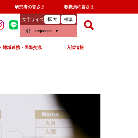
研究者の皆さま
教職員の皆さま
拡大
文字サイズ
標準
検
Languages
索
・地域連携・国際交流
入試情報
すべて
ページ
PDF
検
索
対
象