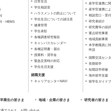
日常生活
産学官連携に
学生相談室
科
産学官連携に
ハラスメントの防止について
相談窓口・受
科
学生生活についての諸注意
研究者紹介
科・HBMS
健康管理
研究費等の採
学生表彰
重点研究事業
各種調査研究報告
地域貢献事業
キャンパスカレンダー
本学教職員に
各種証明書・届出
申請
授業料・奨学金
国際交流セン
緊急災害時の対応
長期留学
学生生活支援
短期語学研修
就職支援
海外留学支援
キャリアセンターNAVI
留学生ガイド
卒業生の皆さま
地域・企業の皆さま
研究者の皆さま
交通アクセス
お問い合わせ