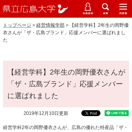
県
ペ
メ
立
ー
ニ
メ
メ
メ
受験生特設サイト
広
ニ
ニ
ニ
ジ
ュ
WEB版大学案内
島
ュ
ュ
ュ
トップページ
>
経営情報学部
>
【経営学科】2年生の岡野優
の
ー
大学概要
受験生の皆さま
大
ー
ー
ー
学
衣さんが「ザ・広島ブランド」応援メンバーに選ばれまし
先
を
資料請求
た
頭
飛
在学生の皆さま
学部・大学院・専攻科
で
ば
経営情報学部
交通アクセス
す
し
卒業生の皆さま
学生生活・就職支援
。
て
本
本
【経営学科】2年生の岡野優衣さんが
文
地域・企業の皆さま
研究・地域連携・国際交流
文
Languages
「ザ・広島ブランド」応援メンバー
へ
研究者の皆さま
English
中文簡体
中文繁体
한국어
日本語
入試情報
に選ばれました
教職員の皆さま
G
2019年12月10日更新
o
o
すべて
ページ
PDF
g
経営学科
2
年の岡野優衣さんが、広島の優れた特産品「ザ・
l