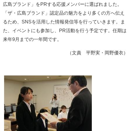
広島ブランド」を
PR
する応援メンバーに選ばれました。
e
カ
「ザ・広島ブランド」認定品の魅力をより多くの方へ伝え
ス
るため、
SNS
を活用した情報発信等を行っていきます。ま
タ
ム
た、イベントにも参加し、
PR
活動を行う予定です。任期は
検
来年
9
月までの一年間です。
索
（文責 平野実・岡野優衣）